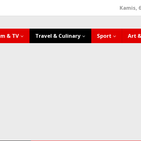
Kamis, 
lm & TV
Travel & Culinary
Sport
Art 