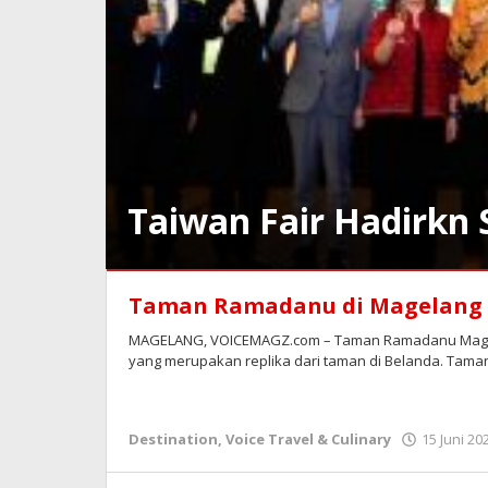
Taiwan Fair Hadirkn
Destination
,
Taman Ramadanu di Magelang 
Voice
Travel
MAGELANG, VOICEMAGZ.com – Taman Ramadanu Magela
&
yang merupakan replika dari taman di Belanda. Taman 
Culinary
23
Agustus
Destination
,
Voice Travel & Culinary
15 Juni 20
2025
oleh
Redaksi