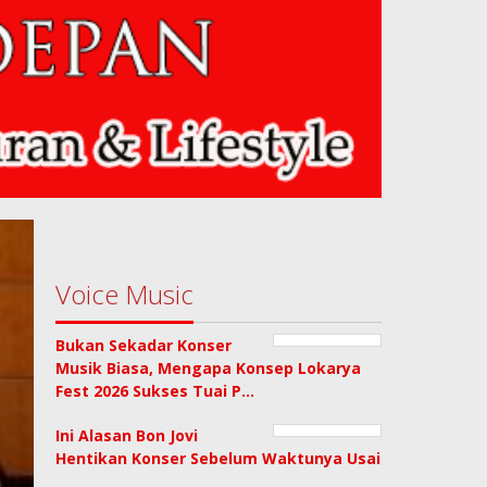
Voice Music
Bukan Sekadar Konser
Musik Biasa, Mengapa Konsep Lokarya
Fest 2026 Sukses Tuai P…
Ini Alasan Bon Jovi
Hentikan Konser Sebelum Waktunya Usai