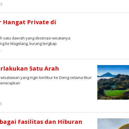
oleh
25
Redaksi
 Hangat Private di
 satu daerah yang destinasi wisatanya
ng ke Magelang, kurang lengkap
oleh
5
Redaksi
erlakukan Satu Arah
wisatawan yang ingin berlibur ke Dieng selama libur
 menerapkan
oleh
25
Redaksi
bagai Fasilitas dan Hiburan