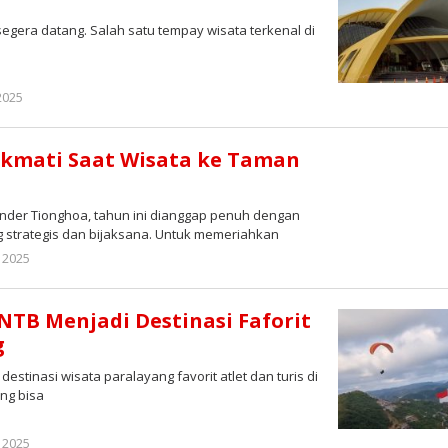
gera datang. Salah satu tempay wisata terkenal di
oleh
2025
Redaksi
ikmati Saat Wisata ke Taman
er Tionghoa, tahun ini dianggap penuh dengan
strategis dan bijaksana. Untuk memeriahkan
oleh
 2025
Redaksi
NTB Menjadi Destinasi Faforit
g
inasi wisata paralayang favorit atlet dan turis di
ng bisa
oleh
 2025