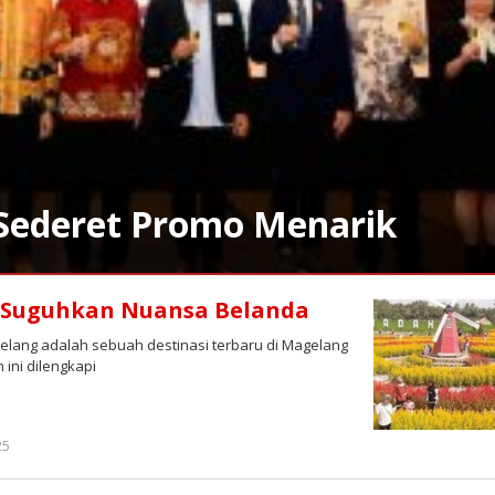
 Sederet Promo Menarik
Suguhkan Nuansa Belanda
ng adalah sebuah destinasi terbaru di Magelang
ini dilengkapi
oleh
25
Redaksi