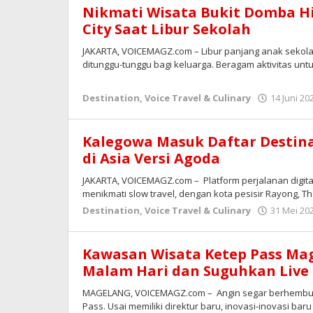
Nikmati Wisata Bukit Domba Hi
City Saat Libur Sekolah
JAKARTA, VOICEMAGZ.com – Libur panjang anak sekola
ditunggu-tunggu bagi keluarga. Beragam aktivitas unt
Destination
,
Voice Travel & Culinary
14 Juni 20
Kalegowa Masuk Daftar Destina
di Asia Versi Agoda
JAKARTA, VOICEMAGZ.com – Platform perjalanan digital 
menikmati slow travel, dengan kota pesisir Rayong, Th
Destination
,
Voice Travel & Culinary
31 Mei 20
Kawasan Wisata Ketep Pass Ma
Malam Hari dan Suguhkan Live
MAGELANG, VOICEMAGZ.com – Angin segar berhembus
Pass. Usai memiliki direktur baru, inovasi-inovasi ba