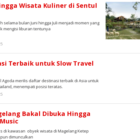
ngga Wisata Kuliner di Sentul
h selama bulan Juni hingga Juli menjadi momen yang
uk mengisi liburan tentunya
oleh
25
Redaksi
si Terbaik untuk Slow Travel
Agoda merilis daftar destinasi terbaik di Asia untuk
ailand, menempati posisi teratas.
oleh
25
Redaksi
gelang Bakal Dibuka Hingga
 Music
 di kawasan obyek wisata di Magelang Ketep
ru pun dimunculkan