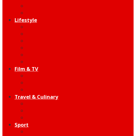
Indie
Edutainment
Lifestyle
Fashion & Beauty
Hangout
Community
Product
Health
Telco
Film & TV
Talent
Review
Moment
Travel & Culinary
Destination
Food
Hotel
Sport
Football