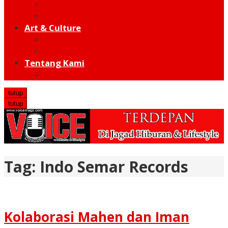
Moto GP
Hot Sport
Art & Culture
Modern
Traditional
Tentang Kami
Redaksi
tutup
tutup
Tag:
Indo Semar Records
Kolaborasi Mahen dan Iman