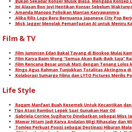
Bukan Sekadar Konser Musik Biasa, Mengapa Konsep L
Ini Alasan Bon Jovi Hentikan Konser Sebelum Waktunya
Amanda Manopo Polisikan Mantan Karyawannya
Alika Rilis Lagu Baru Bernuansa Japanese City Pop Ber
Mick Jagger Menolak Pemanfaatan AI untuk Meniru Ka
Film & TV
Film Juminten Edan Bakal Tayang di Bioskop Mulai Kami
Film Karya Baim Wong “Semua Akan Baik-Baik Saja” Rai
Film Rencana Besar untuk Mati dengan Tenang Lolos k
Ringo Agus Rahman Tunjukkan Totalitas Aktingnya d
Kolaborasi Sumargo Films dan LYTO Pictures Merilis P
Life Style
Ragam Manfaat Buah Kesemek Untuk Kecantikan dan
Tips Atasi Rambut Lepek Saat Gunakan Hair Oil
Gabriela Corrine Sugiharto Dinobatkan sebagai Miss Ja
Mawar Hitam Jadi Karya Andalan Migi Rihasalay dan Wis
Tomlex Perkuat Posisi sebagai Destinasi Hiburan Mal