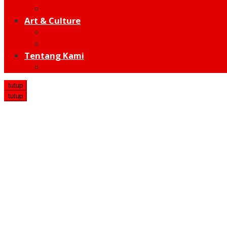
Hot Sport
Art & Culture
Modern
Traditional
Tentang Kami
Redaksi
tutup
tutup