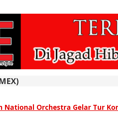
IMEX)
 National Orchestra Gelar Tur Kon