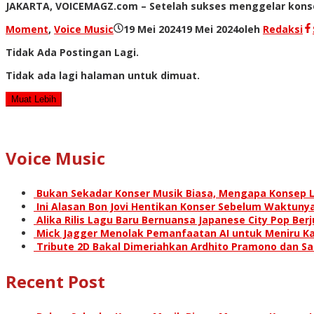
JAKARTA, VOICEMAGZ.com – Setelah sukses menggelar konser 
Moment
,
Voice Music
19 Mei 2024
19 Mei 2024
oleh
Redaksi
Tidak Ada Postingan Lagi.
Tidak ada lagi halaman untuk dimuat.
Muat Lebih
Voice Music
Bukan Sekadar Konser Musik Biasa, Mengapa Konsep L
Ini Alasan Bon Jovi Hentikan Konser Sebelum Waktunya
Alika Rilis Lagu Baru Bernuansa Japanese City Pop Ber
Mick Jagger Menolak Pemanfaatan AI untuk Meniru Ka
Tribute 2D Bakal Dimeriahkan Ardhito Pramono dan S
Recent Post