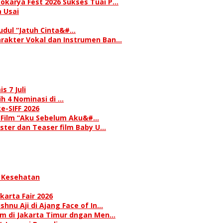
okarya Fest 2026 Sukses Tuai P…
 Usai
judul “Jatuh Cinta&#…
rakter Vokal dan Instrumen Ban…
s 7 Juli
h 4 Nominasi di …
e-SIFF 2026
i Film “Aku Sebelum Aku&#…
oster dan Teaser film Baby U…
 Kesehatan
karta Fair 2026
hnu Aji di Ajang Face of In…
am di Jakarta Timur dngan Men…