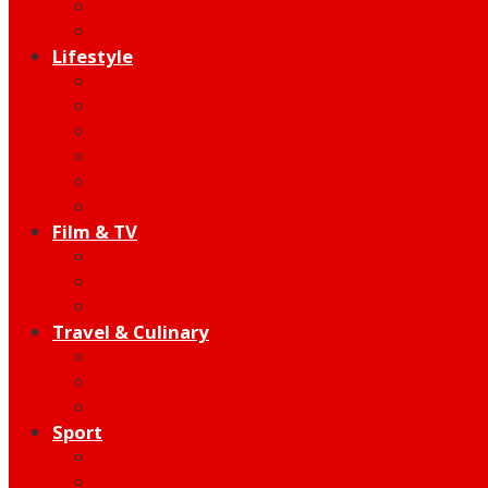
Indie
Edutainment
Lifestyle
Fashion & Beauty
Hangout
Community
Product
Health
Telco
Film & TV
Talent
Review
Moment
Travel & Culinary
Destination
Food
Hotel
Sport
Football
Moto GP