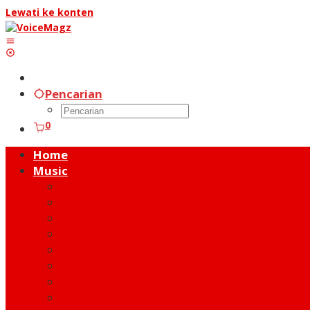
Lewati ke konten
Pencarian
0
Home
Music
Music Hot News
On Stage
New Release
Album Review
Talent
Moment
Figure
Behind The Song