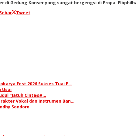
di Gedung Konser yang sangat bergengsi di Eropa: Elbphilha
Sebar
Tweet
okarya Fest 2026 Sukses Tuai P…
 Usai
judul “Jatuh Cinta&#…
rakter Vokal dan Instrumen Ban…
andhy Sondoro