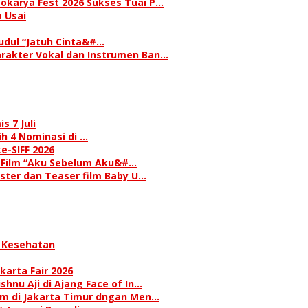
okarya Fest 2026 Sukses Tuai P…
 Usai
judul “Jatuh Cinta&#…
rakter Vokal dan Instrumen Ban…
s 7 Juli
h 4 Nominasi di …
e-SIFF 2026
i Film “Aku Sebelum Aku&#…
oster dan Teaser film Baby U…
 Kesehatan
karta Fair 2026
hnu Aji di Ajang Face of In…
am di Jakarta Timur dngan Men…