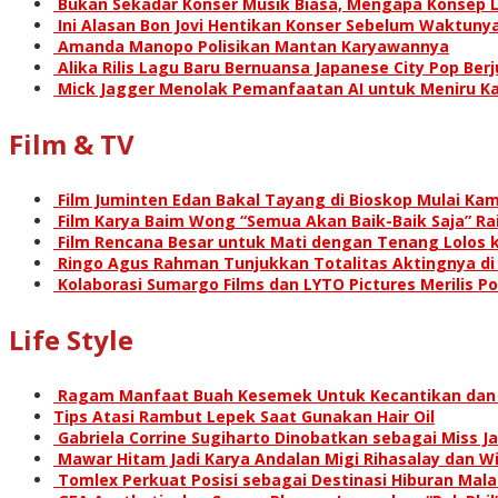
Bukan Sekadar Konser Musik Biasa, Mengapa Konsep L
Ini Alasan Bon Jovi Hentikan Konser Sebelum Waktunya
Amanda Manopo Polisikan Mantan Karyawannya
Alika Rilis Lagu Baru Bernuansa Japanese City Pop Ber
Mick Jagger Menolak Pemanfaatan AI untuk Meniru Ka
Film & TV
Film Juminten Edan Bakal Tayang di Bioskop Mulai Kami
Film Karya Baim Wong “Semua Akan Baik-Baik Saja” Rai
Film Rencana Besar untuk Mati dengan Tenang Lolos k
Ringo Agus Rahman Tunjukkan Totalitas Aktingnya d
Kolaborasi Sumargo Films dan LYTO Pictures Merilis P
Life Style
Ragam Manfaat Buah Kesemek Untuk Kecantikan dan
Tips Atasi Rambut Lepek Saat Gunakan Hair Oil
Gabriela Corrine Sugiharto Dinobatkan sebagai Miss Ja
Mawar Hitam Jadi Karya Andalan Migi Rihasalay dan Wis
Tomlex Perkuat Posisi sebagai Destinasi Hiburan Mal