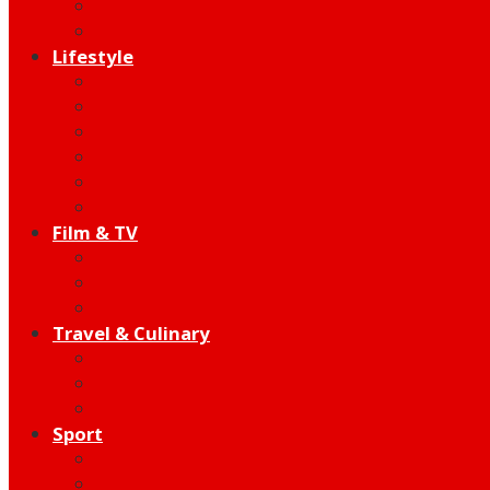
Indie
Edutainment
Lifestyle
Fashion & Beauty
Hangout
Community
Product
Health
Telco
Film & TV
Talent
Review
Moment
Travel & Culinary
Destination
Food
Hotel
Sport
Football
Moto GP