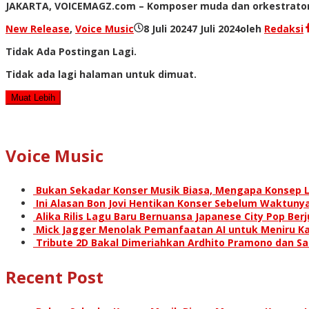
JAKARTA, VOICEMAGZ.com – Komposer muda dan orkestrator p
New Release
,
Voice Music
8 Juli 2024
7 Juli 2024
oleh
Redaksi
Tidak Ada Postingan Lagi.
Tidak ada lagi halaman untuk dimuat.
Muat Lebih
Voice Music
Bukan Sekadar Konser Musik Biasa, Mengapa Konsep L
Ini Alasan Bon Jovi Hentikan Konser Sebelum Waktunya
Alika Rilis Lagu Baru Bernuansa Japanese City Pop Ber
Mick Jagger Menolak Pemanfaatan AI untuk Meniru Ka
Tribute 2D Bakal Dimeriahkan Ardhito Pramono dan S
Recent Post