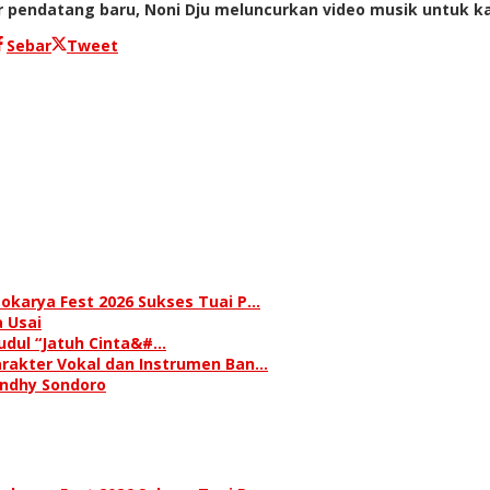
endatang baru, Noni Dju meluncurkan video musik untuk kary
Sebar
Tweet
okarya Fest 2026 Sukses Tuai P…
 Usai
judul “Jatuh Cinta&#…
rakter Vokal dan Instrumen Ban…
andhy Sondoro