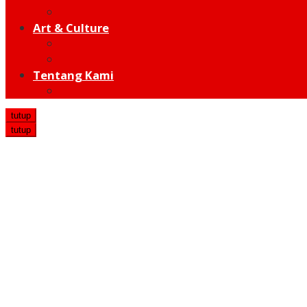
Hot Sport
Art & Culture
Modern
Traditional
Tentang Kami
Redaksi
tutup
tutup