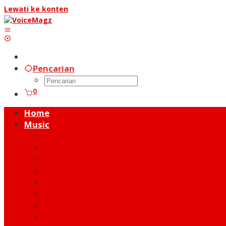
Lewati ke konten
Pencarian
0
Home
Music
Music Hot News
On Stage
New Release
Album Review
Talent
Moment
Figure
Behind The Song