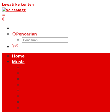
Lewati ke konten
Pencarian
0
Home
Music
Music Hot News
On Stage
New Release
Album Review
Talent
Moment
Figure
Behind The Song