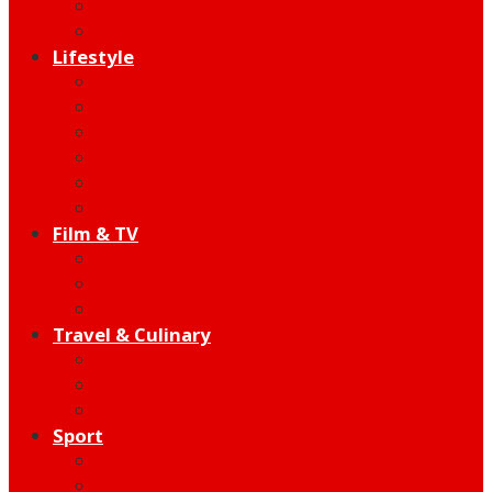
Indie
Edutainment
Lifestyle
Fashion & Beauty
Hangout
Community
Product
Health
Telco
Film & TV
Talent
Review
Moment
Travel & Culinary
Destination
Food
Hotel
Sport
Football
Moto GP