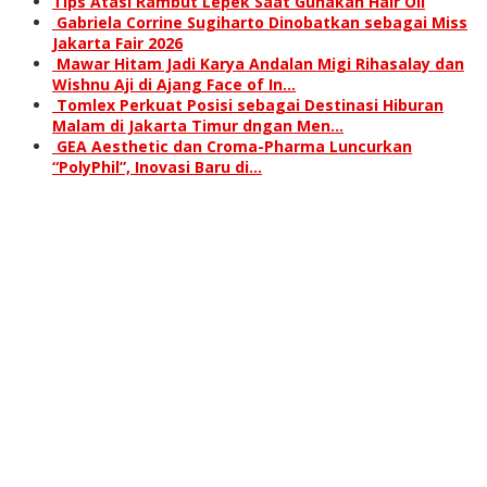
Tips Atasi Rambut Lepek Saat Gunakan Hair Oil
Gabriela Corrine Sugiharto Dinobatkan sebagai Miss
Jakarta Fair 2026
Mawar Hitam Jadi Karya Andalan Migi Rihasalay dan
Wishnu Aji di Ajang Face of In…
Tomlex Perkuat Posisi sebagai Destinasi Hiburan
Malam di Jakarta Timur dngan Men…
GEA Aesthetic dan Croma-Pharma Luncurkan
“PolyPhil”, Inovasi Baru di…