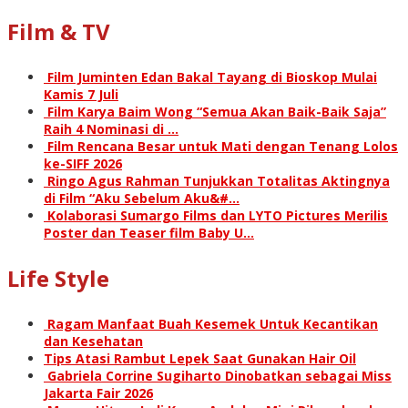
Film & TV
Film Juminten Edan Bakal Tayang di Bioskop Mulai
Kamis 7 Juli
Film Karya Baim Wong “Semua Akan Baik-Baik Saja”
Raih 4 Nominasi di …
Film Rencana Besar untuk Mati dengan Tenang Lolos
ke-SIFF 2026
Ringo Agus Rahman Tunjukkan Totalitas Aktingnya
di Film “Aku Sebelum Aku&#…
Kolaborasi Sumargo Films dan LYTO Pictures Merilis
Poster dan Teaser film Baby U…
Life Style
Ragam Manfaat Buah Kesemek Untuk Kecantikan
dan Kesehatan
Tips Atasi Rambut Lepek Saat Gunakan Hair Oil
Gabriela Corrine Sugiharto Dinobatkan sebagai Miss
Jakarta Fair 2026