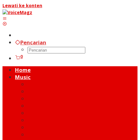
Lewati ke konten
Pencarian
0
Home
Music
Music Hot News
On Stage
New Release
Album Review
Talent
Moment
Figure
Behind The Song