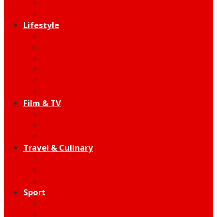
Indie
Edutainment
Lifestyle
Fashion & Beauty
Hangout
Community
Product
Health
Telco
Film & TV
Talent
Review
Moment
Travel & Culinary
Destination
Food
Hotel
Sport
Football
Moto GP