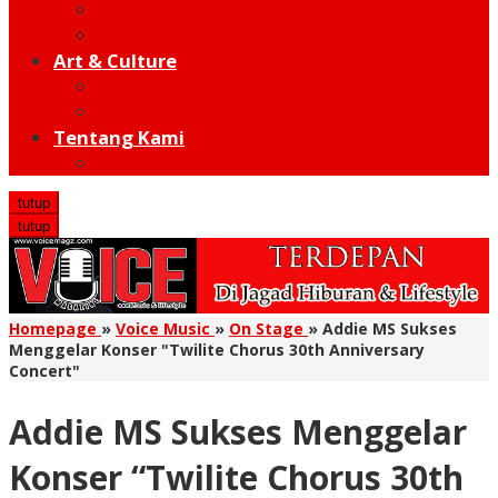
Moto GP
Hot Sport
Art & Culture
Modern
Traditional
Tentang Kami
Redaksi
tutup
tutup
Homepage
»
Voice Music
»
On Stage
»
Addie MS Sukses
Menggelar Konser "Twilite Chorus 30th Anniversary
Concert"
Addie MS Sukses Menggelar
Konser “Twilite Chorus 30th