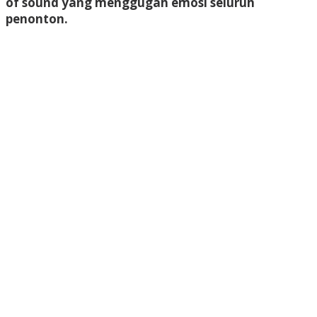
of sound yang menggugah emosi seluruh
penonton.