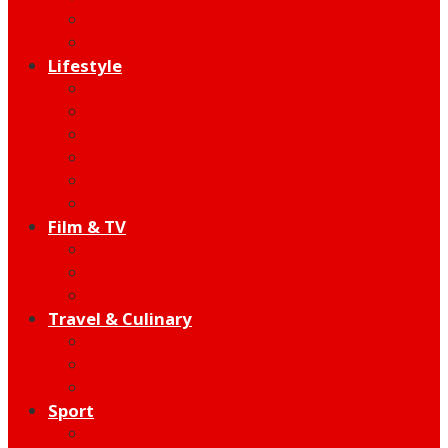
Indie
Edutainment
Lifestyle
Fashion & Beauty
Hangout
Community
Product
Health
Telco
Film & TV
Talent
Review
Moment
Travel & Culinary
Destination
Food
Hotel
Sport
Football