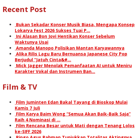
Recent Post
Bukan Sekadar Konser Musik Biasa, Mengapa Konsep
Lokarya Fest 2026 Sukses Tuai P…
Ini Alasan Bon Jovi Hentikan Konser Sebelum
Waktunya Usai
Amanda Manopo Polisikan Mantan Karyawannya
Alika Rilis Lagu Baru Bernuansa Japanese City Pop
Berjudul “Jatuh Cinta&#…
Mick Jagger Menolak Pemanfaatan AI untuk Meniru
Karakter Vokal dan Instrumen Ban…
Film & TV
Film Juminten Edan Bakal Tayang di Bioskop Mulai
Kamis 7 Juli
Film Karya Baim Wong “Semua Akan Baik-Baik Saja”
Raih 4 Nominasi di …
Film Rencana Besar untuk Mati dengan Tenang Lolos
ke-SIFF 2026
Ringo Agus Rahman Tunjukkan Totalitas Aktingnya