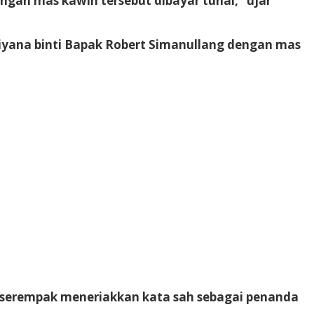
ngan mas kawin tersebut dibayar tunai,” ujar
iyana binti Bapak Robert Simanullang dengan mas
n serempak meneriakkan kata sah sebagai penanda