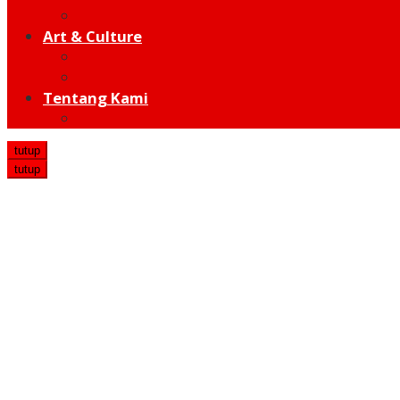
Hot Sport
Art & Culture
Modern
Traditional
Tentang Kami
Redaksi
tutup
tutup