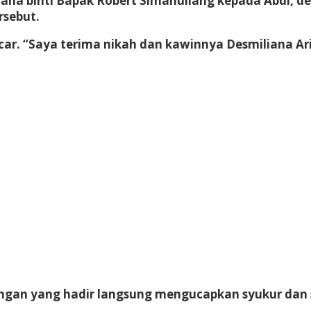
na binti Bapak Robert Simanullang kepada Abdi, de
rsebut.
ar. “Saya terima nikah dan kawinnya Desmiliana Ar
dangan yang hadir langsung mengucapkan syukur da