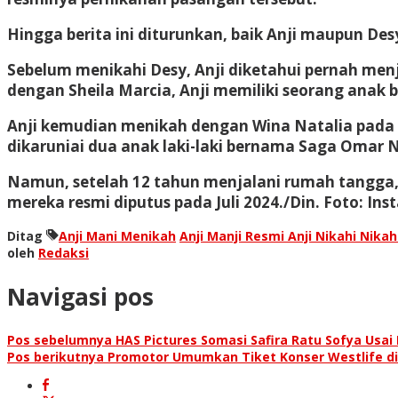
Hingga berita ini diturunkan, baik Anji maupun D
Sebelum menikahi Desy, Anji diketahui pernah men
dengan Sheila Marcia, Anji memiliki seorang anak 
Anji kemudian menikah dengan Wina Natalia pada 1
dikaruniai dua anak laki-laki bernama Saga Omar
Namun, setelah 12 tahun menjalani rumah tangga, 
mereka resmi diputus pada Juli 2024./Din. Foto: Ins
Ditag
Anji Mani Menikah
Anji Manji Resmi Anji Nikahi Nika
oleh
Redaksi
Navigasi pos
Pos sebelumnya
HAS Pictures Somasi Safira Ratu Sofya Usai
Pos berikutnya
Promotor Umumkan Tiket Konser Westlife di