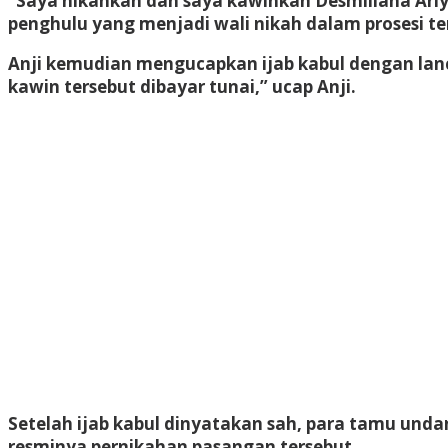
“Saya nikahkan dan saya kawinkan Desmiliana Ariya
penghulu yang menjadi wali nikah dalam prosesi te
Anji kemudian mengucapkan ijab kabul dengan lanc
kawin tersebut dibayar tunai,” ucap Anji.
Setelah ijab kabul dinyatakan sah, para tamu un
resminya pernikahan pasangan tersebut.