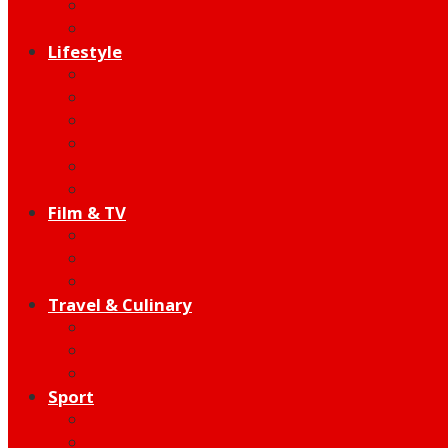
Indie
Edutainment
Lifestyle
Fashion & Beauty
Hangout
Community
Product
Health
Telco
Film & TV
Talent
Review
Moment
Travel & Culinary
Destination
Food
Hotel
Sport
Football
Moto GP