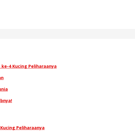
 ke-4 Kucing Peliharaanya
an
unia
abnya!
 Kucing Peliharaanya