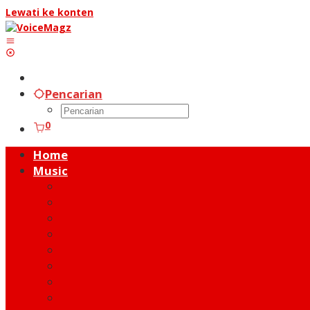
Lewati ke konten
Pencarian
0
Home
Music
Music Hot News
On Stage
New Release
Album Review
Talent
Moment
Figure
Behind The Song