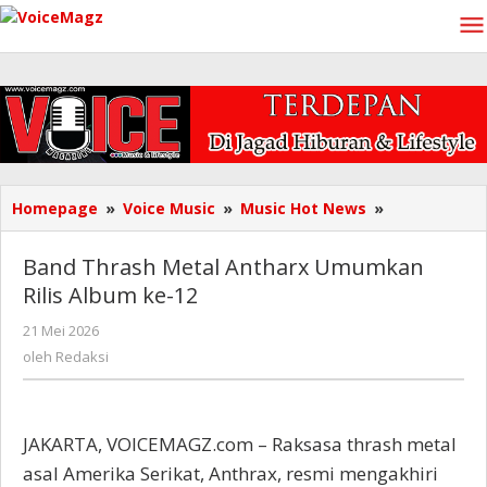
Lewati
ke
konten
Band
Homepage
»
Voice Music
»
Music Hot News
»
Thrash
Metal
Band Thrash Metal Antharx Umumkan
Antharx
Rilis Album ke-12
Umumkan
Rilis
oleh
21 Mei 2026
Album
Redaksi
oleh
Redaksi
ke-
12
JAKARTA, VOICEMAGZ.com – Raksasa thrash metal
asal Amerika Serikat, Anthrax, resmi mengakhiri