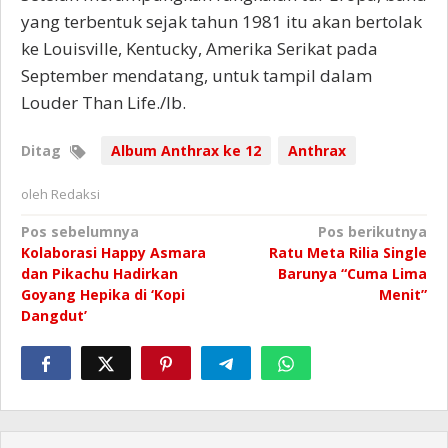
yang terbentuk sejak tahun 1981 itu akan bertolak
ke Louisville, Kentucky, Amerika Serikat pada
September mendatang, untuk tampil dalam
Louder Than Life./Ib.
Ditag
Album Anthrax ke 12
Anthrax
oleh
Redaksi
Navigasi
Pos sebelumnya
Pos berikutnya
Kolaborasi Happy Asmara
Ratu Meta Rilia Single
pos
dan Pikachu Hadirkan
Barunya “Cuma Lima
Goyang Hepika di ‘Kopi
Menit”
Dangdut’