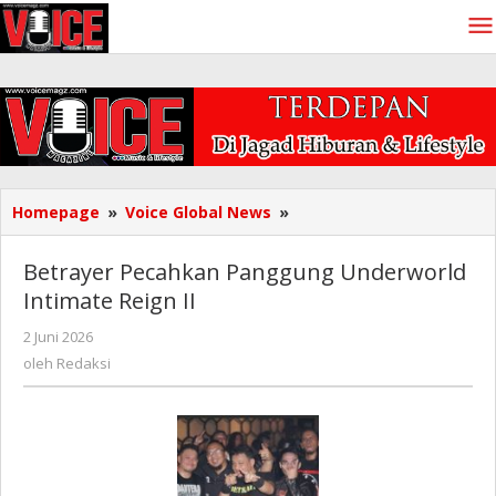
Lewati
ke
konten
Betrayer
Homepage
»
Voice Global News
»
Pecahkan
Panggung
Betrayer Pecahkan Panggung Underworld
Underworld
Intimate Reign II
Intimate
Reign
oleh
2 Juni 2026
II
Redaksi
oleh
Redaksi