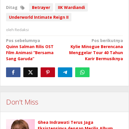
Ditag
Betrayer
IIK Wardiandi
Underworld Intimate Reign II
oleh
Redaksi
Navigasi
Pos sebelumnya
Pos berikutnya
Quinn Salman Rilis OST
Kylie Minogue Berencana
pos
Film Animasi “Bersama
Menggelar Tour 40 Tahun
Sang Garuda”
Karir Bermusiknya
Don't Miss
Ghea Indrawati Terus Jaga
Eksistensinya dengan Merilis Album