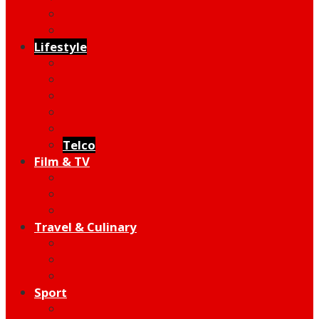
Indie
Edutainment
Lifestyle
Fashion & Beauty
Hangout
Community
Product
Health
Telco
Film & TV
Talent
Review
Moment
Travel & Culinary
Destination
Food
Hotel
Sport
Football