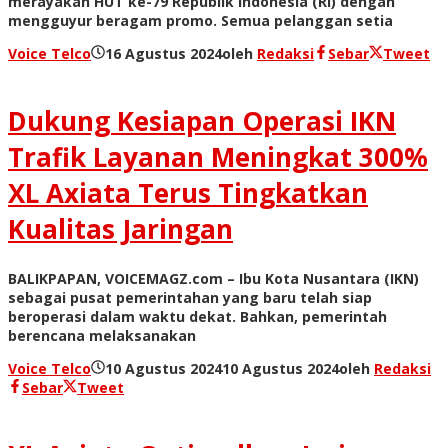
merayakan HUT ke-79 Republik Indonesia (RI) dengan
mengguyur beragam promo. Semua pelanggan setia
Voice Telco
16 Agustus 2024
oleh
Redaksi
Sebar
Tweet
Dukung Kesiapan Operasi IKN
Trafik Layanan Meningkat 300%
XL Axiata Terus Tingkatkan
Kualitas Jaringan
BALIKPAPAN, VOICEMAGZ.com – Ibu Kota Nusantara (IKN)
sebagai pusat pemerintahan yang baru telah siap
beroperasi dalam waktu dekat. Bahkan, pemerintah
berencana melaksanakan
Voice Telco
10 Agustus 2024
10 Agustus 2024
oleh
Redaksi
Sebar
Tweet