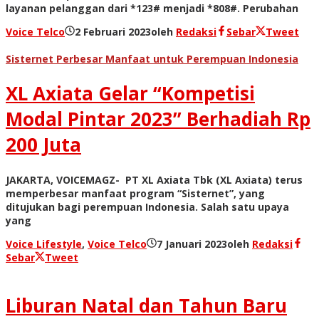
layanan pelanggan dari *123# menjadi *808#. Perubahan
Voice Telco
2 Februari 2023
oleh
Redaksi
Sebar
Tweet
Sisternet Perbesar Manfaat untuk Perempuan Indonesia
XL Axiata Gelar “Kompetisi
Modal Pintar 2023” Berhadiah Rp
200 Juta
JAKARTA, VOICEMAGZ- PT XL Axiata Tbk (XL Axiata) terus
memperbesar manfaat program “Sisternet”, yang
ditujukan bagi perempuan Indonesia. Salah satu upaya
yang
Voice Lifestyle
,
Voice Telco
7 Januari 2023
oleh
Redaksi
Sebar
Tweet
Liburan Natal dan Tahun Baru