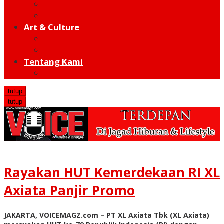
Moto GP
Hot Sport
Art & Culture
Modern
Traditional
Tentang Kami
Redaksi
tutup
tutup
Rayakan HUT Kemerdekaan RI XL
Axiata Panjir Promo
JAKARTA, VOICEMAGZ.com – PT XL Axiata Tbk (XL Axiata)