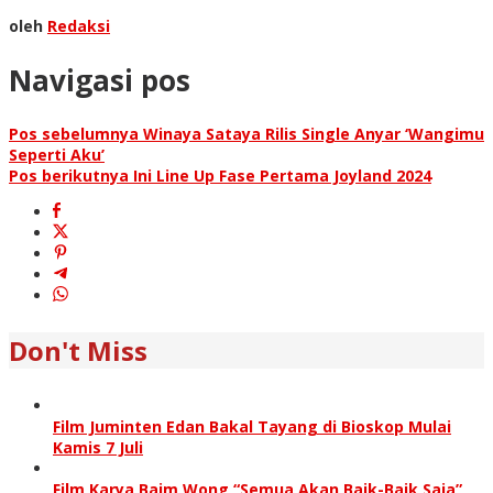
oleh
Redaksi
Navigasi pos
Pos sebelumnya
Winaya Sataya Rilis Single Anyar ‘Wangimu
Seperti Aku’
Pos berikutnya
Ini Line Up Fase Pertama Joyland 2024
Don't Miss
Film Juminten Edan Bakal Tayang di Bioskop Mulai
Kamis 7 Juli
Film Karya Baim Wong “Semua Akan Baik-Baik Saja”