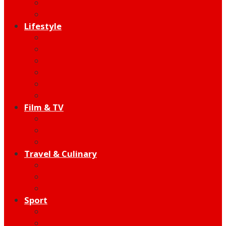
Indie
Edutainment
Lifestyle
Fashion & Beauty
Hangout
Community
Product
Health
Telco
Film & TV
Talent
Review
Moment
Travel & Culinary
Destination
Food
Hotel
Sport
Football
Moto GP