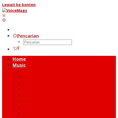
Lewati ke konten
Pencarian
0
Home
Music
Music Hot News
On Stage
New Release
Album Review
Talent
Moment
Figure
Behind The Song