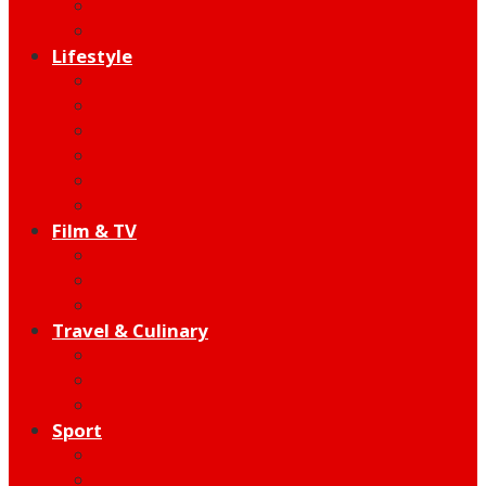
Indie
Edutainment
Lifestyle
Fashion & Beauty
Hangout
Community
Product
Health
Telco
Film & TV
Talent
Review
Moment
Travel & Culinary
Destination
Food
Hotel
Sport
Football
Moto GP