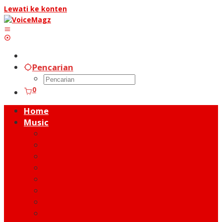
Lewati ke konten
Pencarian
0
Home
Music
Music Hot News
On Stage
New Release
Album Review
Talent
Moment
Figure
Behind The Song