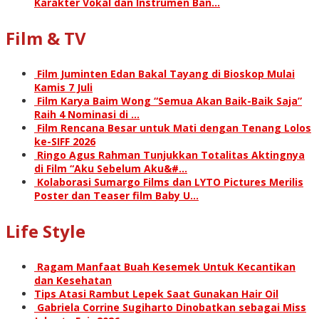
Karakter Vokal dan Instrumen Ban…
Film & TV
Film Juminten Edan Bakal Tayang di Bioskop Mulai
Kamis 7 Juli
Film Karya Baim Wong “Semua Akan Baik-Baik Saja”
Raih 4 Nominasi di …
Film Rencana Besar untuk Mati dengan Tenang Lolos
ke-SIFF 2026
Ringo Agus Rahman Tunjukkan Totalitas Aktingnya
di Film “Aku Sebelum Aku&#…
Kolaborasi Sumargo Films dan LYTO Pictures Merilis
Poster dan Teaser film Baby U…
Life Style
Ragam Manfaat Buah Kesemek Untuk Kecantikan
dan Kesehatan
Tips Atasi Rambut Lepek Saat Gunakan Hair Oil
Gabriela Corrine Sugiharto Dinobatkan sebagai Miss