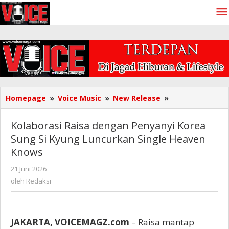
Lewati
ke
konten
Kolaborasi
Homepage
»
Voice Music
»
New Release
»
Raisa
dengan
Kolaborasi Raisa dengan Penyanyi Korea
Penyanyi
Sung Si Kyung Luncurkan Single Heaven
Korea
Knows
Sung
Si
oleh
21 Juni 2026
Kyung
Redaksi
oleh
Redaksi
Luncurkan
Single
Heaven
Knows
JAKARTA, VOICEMAGZ.com
– Raisa mantap