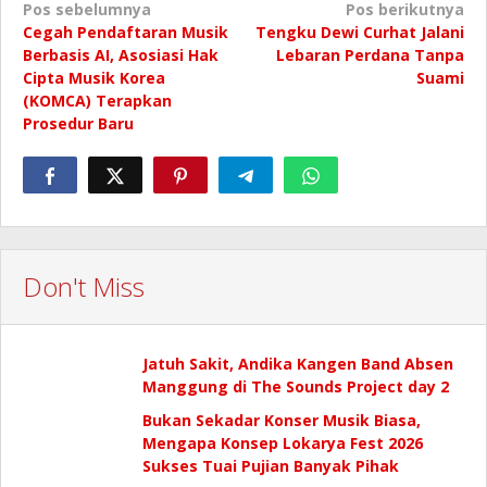
Navigasi
Pos sebelumnya
Pos berikutnya
Cegah Pendaftaran Musik
Tengku Dewi Curhat Jalani
pos
Berbasis AI, Asosiasi Hak
Lebaran Perdana Tanpa
Cipta Musik Korea
Suami
(KOMCA) Terapkan
Prosedur Baru
Don't Miss
Jatuh Sakit, Andika Kangen Band Absen
Manggung di The Sounds Project day 2
Bukan Sekadar Konser Musik Biasa,
Mengapa Konsep Lokarya Fest 2026
Sukses Tuai Pujian Banyak Pihak