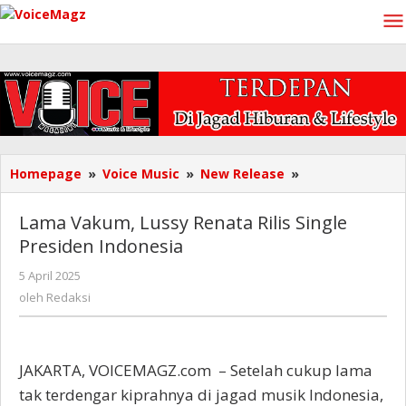
Lewati
ke
konten
Lama
Homepage
»
Voice Music
»
New Release
»
Vakum,
Lussy
Lama Vakum, Lussy Renata Rilis Single
Renata
Presiden Indonesia
Rilis
Single
oleh
5 April 2025
Presiden
Redaksi
oleh
Redaksi
Indonesia
JAKARTA, VOICEMAGZ.com – Setelah cukup lama
tak terdengar kiprahnya di jagad musik Indonesia,