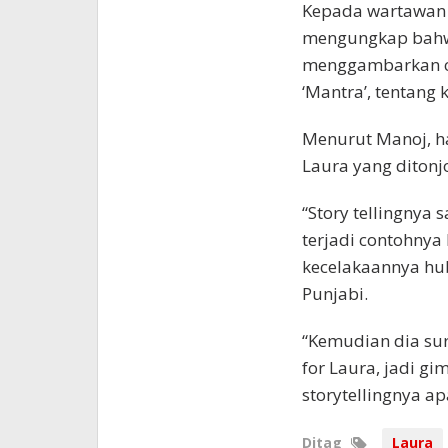
Kepada wartawan 
mengungkap bahw
menggambarkan ce
‘Mantra’, tentang 
Menurut Manoj, h
Laura yang ditonjo
“Story tellingnya 
terjadi contohnya
kecelakaannya hu
Punjabi.
“Kemudian dia sur
for Laura, jadi gi
storytellingnya ap
Ditag
Laura