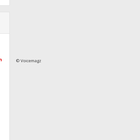
n
© Voicemagz