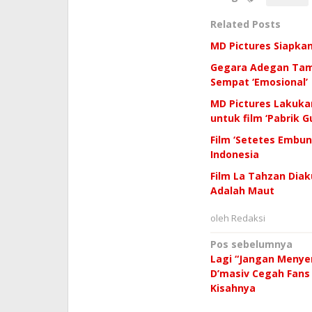
Related Posts
MD Pictures Siapkan
Gegara Adegan Tamp
Sempat ‘Emosional’
MD Pictures Lakuka
untuk film ‘Pabrik G
Film ‘Setetes Embun
Indonesia
Film La Tahzan Diak
Adalah Maut
oleh
Redaksi
Navigasi
Pos sebelumnya
Lagi “Jangan Menyer
pos
D’masiv Cegah Fans B
Kisahnya