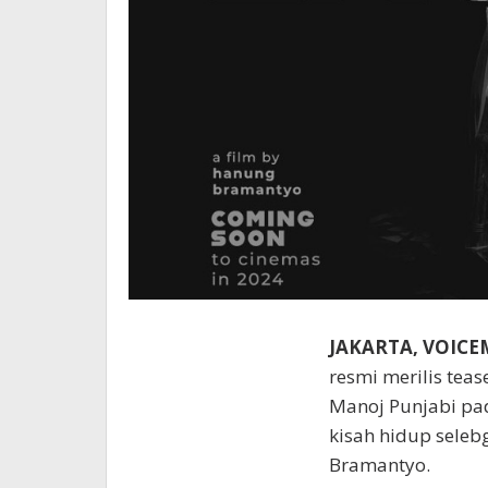
JAKARTA, VOIC
resmi merilis teas
Manoj Punjabi pad
kisah hidup seleb
Bramantyo.