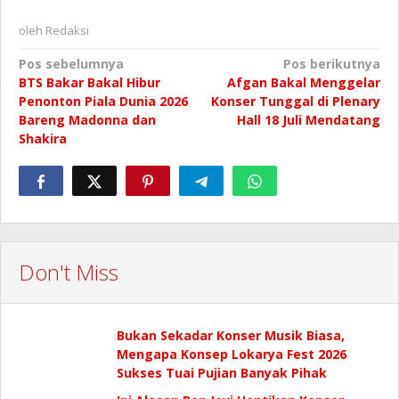
oleh
Redaksi
Navigasi
Pos sebelumnya
Pos berikutnya
BTS Bakar Bakal Hibur
Afgan Bakal Menggelar
pos
Penonton Piala Dunia 2026
Konser Tunggal di Plenary
Bareng Madonna dan
Hall 18 Juli Mendatang
Shakira
Don't Miss
Bukan Sekadar Konser Musik Biasa,
Mengapa Konsep Lokarya Fest 2026
Sukses Tuai Pujian Banyak Pihak