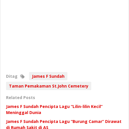
Ditag
James F Sundah
Taman Pemakaman St.John Cemetery
Related Posts
James F Sundah Pencipta Lagu “Lilin-lilin Kecil”
Meninggal Dunia
James F Sundah Pencipta Lagu “Burung Camar” Dirawat
di Rumah Sakit di AS