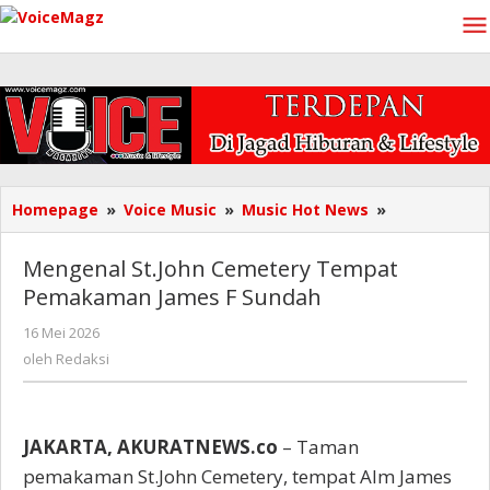
Lewati
ke
konten
Mengenal
Homepage
»
Voice Music
»
Music Hot News
»
St.John
Cemetery
Mengenal St.John Cemetery Tempat
Tempat
Pemakaman James F Sundah
Pemakaman
James
oleh
16 Mei 2026
F
Redaksi
oleh
Redaksi
Sundah
JAKARTA, AKURATNEWS.co
– Taman
pemakaman St.John Cemetery, tempat Alm James