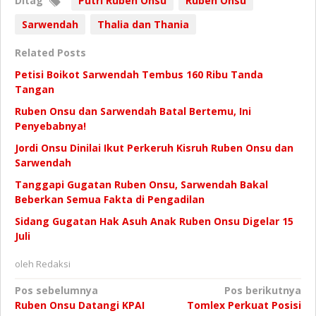
Ditag
Putri Ruben Onsu
Ruben Onsu
Sarwendah
Thalia dan Thania
Related Posts
Petisi Boikot Sarwendah Tembus 160 Ribu Tanda
Tangan
Ruben Onsu dan Sarwendah Batal Bertemu, Ini
Penyebabnya!
Jordi Onsu Dinilai Ikut Perkeruh Kisruh Ruben Onsu dan
Sarwendah
Tanggapi Gugatan Ruben Onsu, Sarwendah Bakal
Beberkan Semua Fakta di Pengadilan
Sidang Gugatan Hak Asuh Anak Ruben Onsu Digelar 15
Juli
oleh
Redaksi
Navigasi
Pos sebelumnya
Pos berikutnya
Ruben Onsu Datangi KPAI
Tomlex Perkuat Posisi
pos