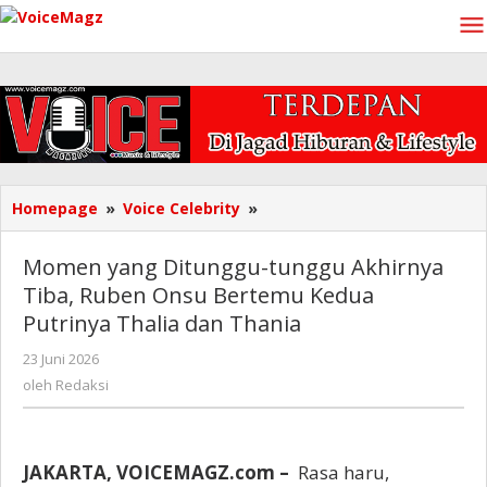
Lewati
ke
konten
Momen
Homepage
»
Voice Celebrity
»
yang
Ditunggu-
Momen yang Ditunggu-tunggu Akhirnya
tunggu
Tiba, Ruben Onsu Bertemu Kedua
Akhirnya
Putrinya Thalia dan Thania
Tiba,
Ruben
oleh
23 Juni 2026
Onsu
Redaksi
oleh
Redaksi
Bertemu
Kedua
Putrinya
Thalia
JAKARTA, VOICEMAGZ.com –
Rasa haru,
dan