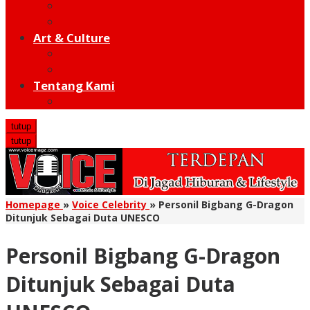
Moto GP
Hot Sport
Art & Culture
Modern
Traditional
Tentang Kami
Redaksi
tutup
tutup
Homepage
»
Voice Celebrity
»
Personil Bigbang G-Dragon
Ditunjuk Sebagai Duta UNESCO
Personil Bigbang G-Dragon
Ditunjuk Sebagai Duta