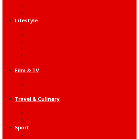
Indie
Edutainment
Lifestyle
Fashion & Beauty
Hangout
Community
Product
Health
Telco
Film & TV
Talent
Review
Moment
Travel & Culinary
Destination
Food
Hotel
Sport
Football