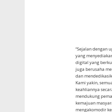
“Sejalan dengan u
yang menyediakan
digital yang berk
juga berusaha me
dan mendedikasika
Kami yakin, semu
keahliannya secar
mendukung pemanf
kemajuan masyara
mengakomodir ked