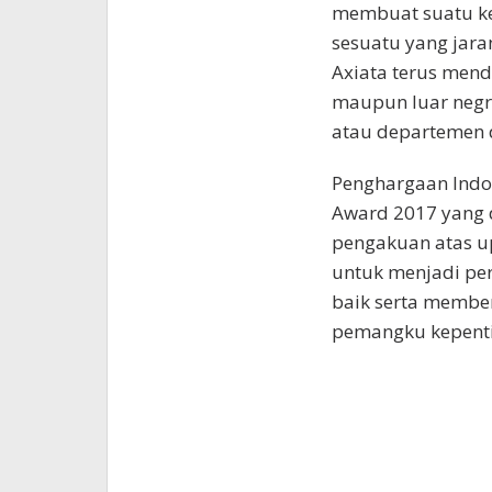
membuat suatu keg
sesuatu yang jarang
Axiata terus men
maupun luar negri
atau departemen d
Penghargaan Indo
Award 2017 yang d
pengakuan atas up
untuk menjadi pe
baik serta membe
pemangku kepenti