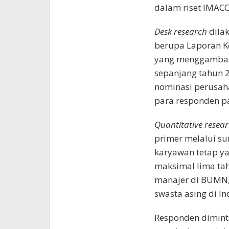
dalam riset IMACO
Desk research
dila
berupa Laporan Ke
yang menggambark
sepanjang tahun 
nominasi perusaha
para responden 
Quantitative resea
primer melalui su
karyawan tetap ya
maksimal lima tah
manajer di BUMN,
swasta asing di In
Responden dimin