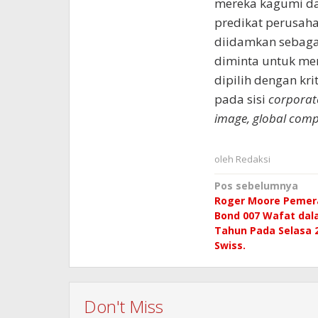
mereka kagumi d
predikat perusah
diidamkan sebagai
diminta untuk me
dipilih dengan kri
pada sisi
corporate
image, global compet
oleh
Redaksi
Navigasi
Pos sebelumnya
Roger Moore Pemera
pos
Bond 007 Wafat dal
Tahun Pada Selasa 2
Swiss.
Don't Miss