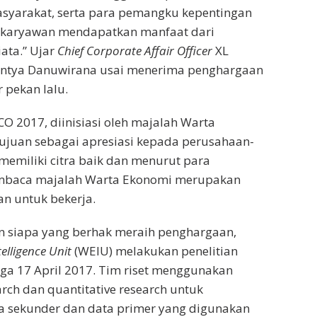
syarakat, serta para pemangku kepentingan
a karyawan mendapatkan manfaat dari
ata.” Ujar
Chief Corporate Affair Officer
XL
antya Danuwirana usai menerima penghargaan
ir pekan lalu.
 2017, diinisiasi oleh majalah Warta
ujuan sebagai apresiasi kepada perusahaan-
emiliki citra baik dan menurut para
mbaca majalah Warta Ekonomi merupakan
n untuk bekerja.
 siapa yang berhak meraih penghargaan,
telligence Unit
(WEIU) melakukan penelitian
gga 17 April 2017. Tim riset menggunakan
rch dan quantitative research untuk
 sekunder dan data primer yang digunakan