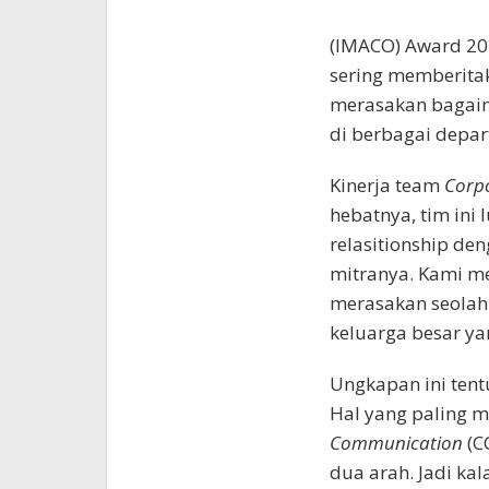
(IMACO) Award 20
sering memberitak
merasakan bagaim
di berbagai depa
Kinerja team
Corp
hebatnya, tim ini
relasitionship de
mitranya. Kami me
merasakan seolah
keluarga besar ya
Ungkapan ini tent
Hal yang paling m
Communication
(C
dua arah. Jadi ka