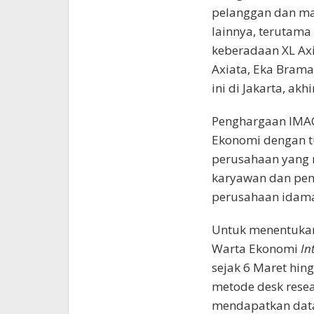
pelanggan dan ma
lainnya, terutam
keberadaan XL Axi
Axiata, Eka Bram
ini di Jakarta, akh
Penghargaan IMACO
Ekonomi dengan t
perusahaan yang m
karyawan dan pe
perusahaan idama
Untuk menentukan
Warta Ekonomi
In
sejak 6 Maret hin
metode desk resea
mendapatkan data