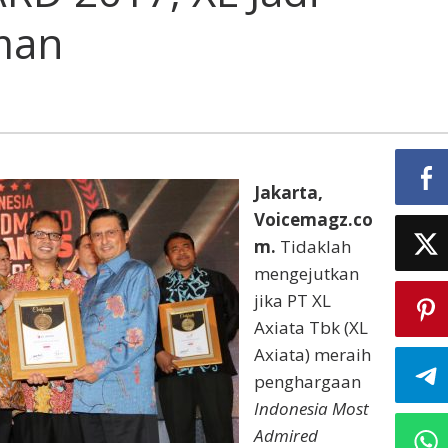
XL
man
Jadi
Perusahaan
Idaman
Jakarta,
Voicemagz.co
m.
Tidaklah
mengejutkan
jika PT XL
Axiata Tbk (XL
Axiata) meraih
penghargaan
Indonesia Most
Admired