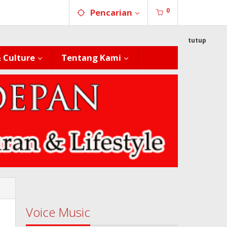
0
Pencarian
tutup
& Culture
Tentang Kami
Voice Music