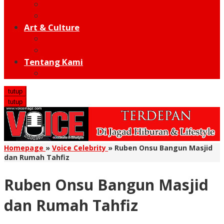
Moto GP
Hot Sport
Art & Culture
Modern
Traditional
Tentang Kami
Redaksi
tutup
tutup
Homepage
»
Voice Celebrity
»
Ruben Onsu Bangun Masjid
dan Rumah Tahfiz
Ruben Onsu Bangun Masjid
dan Rumah Tahfiz