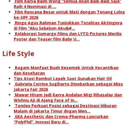
Film Karya Baim Wong “Semua Akan Baik-Baik Saja”
Raih 4 Nominasi di …
Film Rencana Besar untuk Mati dengan Tenang Lolos
ke-SIFF 2026
Ringo Agus Rahman Tunjukkan Totalitas Aktingnya
di Film “Aku Sebelum Aku&#…
Kolaborasi Sumargo Films dan LYTO Pictures Merilis
Poster dan Teaser film Baby U…
Life Style
Ragam Manfaat Buah Kesemek Untuk Kecantikan
dan Kesehatan
Tips Atasi Rambut Lepek Saat Gunakan Hair Oil
Gabriela Corrine Sugiharto Dinobatkan sebagai Miss
Jakarta Fair 2026
Mawar Hitam Jadi Karya Andalan Migi Rihasalay dan
Wishnu Aji di Ajang Face of In…
Tomlex Perkuat Posisi sebagai Destinasi Hiburan
Malam di Jakarta Timur dngan Men…
GEA Aesthetic dan Croma-Pharma Luncurkan
“PolyPhil”, Inovasi Baru di…