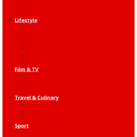
Indie
Edutainment
Lifestyle
Fashion & Beauty
Hangout
Community
Product
Health
Telco
Film & TV
Talent
Review
Moment
Travel & Culinary
Destination
Food
Hotel
Sport
Football