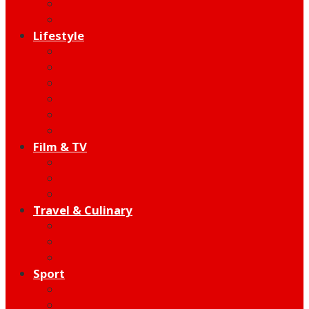
Indie
Edutainment
Lifestyle
Fashion & Beauty
Hangout
Community
Product
Health
Telco
Film & TV
Talent
Review
Moment
Travel & Culinary
Destination
Food
Hotel
Sport
Football
Moto GP