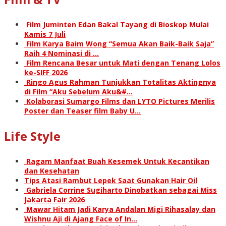
Film Juminten Edan Bakal Tayang di Bioskop Mulai
Kamis 7 Juli
Film Karya Baim Wong “Semua Akan Baik-Baik Saja”
Raih 4 Nominasi di …
Film Rencana Besar untuk Mati dengan Tenang Lolos
ke-SIFF 2026
Ringo Agus Rahman Tunjukkan Totalitas Aktingnya
di Film “Aku Sebelum Aku&#…
Kolaborasi Sumargo Films dan LYTO Pictures Merilis
Poster dan Teaser film Baby U…
Life Style
Ragam Manfaat Buah Kesemek Untuk Kecantikan
dan Kesehatan
Tips Atasi Rambut Lepek Saat Gunakan Hair Oil
Gabriela Corrine Sugiharto Dinobatkan sebagai Miss
Jakarta Fair 2026
Mawar Hitam Jadi Karya Andalan Migi Rihasalay dan
Wishnu Aji di Ajang Face of In…