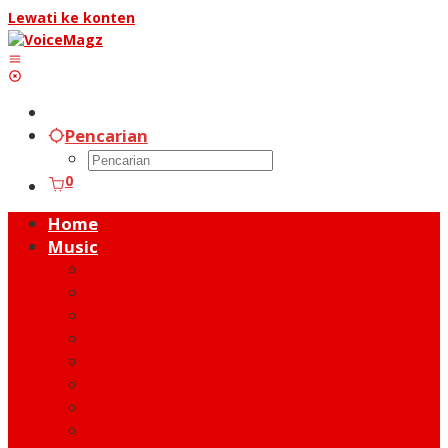
Lewati ke konten
Pencarian
0
Home
Music
Music Hot News
On Stage
New Release
Album Review
Talent
Moment
Figure
Behind The Song