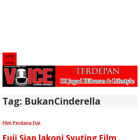
tutup
tutup
Tag:
BukanCinderella
Film Perdana Fuji
Fuji Siap lakoni Syuting Film