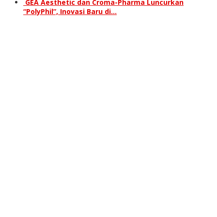
GEA Aesthetic dan Croma-Pharma Luncurkan
“PolyPhil”, Inovasi Baru di…