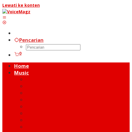
Lewati ke konten
Pencarian
0
Home
Music
Music Hot News
On Stage
New Release
Album Review
Talent
Moment
Figure
Behind The Song