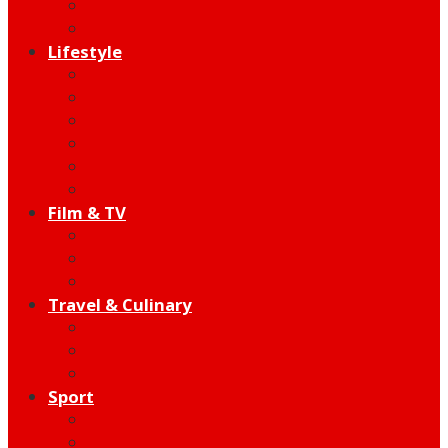
Indie
Edutainment
Lifestyle
Fashion & Beauty
Hangout
Community
Product
Health
Telco
Film & TV
Talent
Review
Moment
Travel & Culinary
Destination
Food
Hotel
Sport
Football
Moto GP