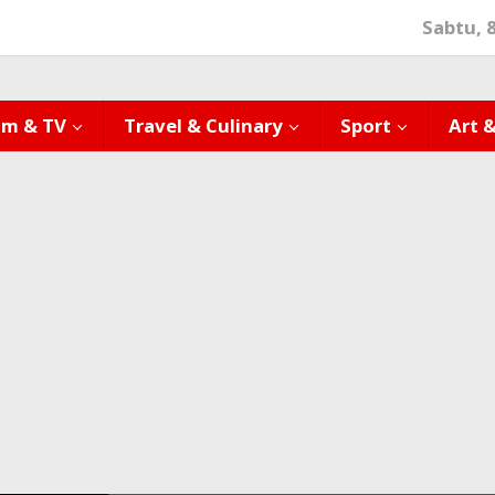
Sabtu, 
lm & TV
Travel & Culinary
Sport
Art 