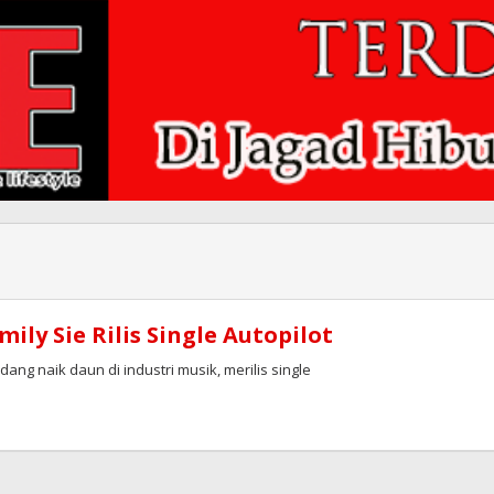
ly Sie Rilis Single Autopilot
ng naik daun di industri musik, merilis single