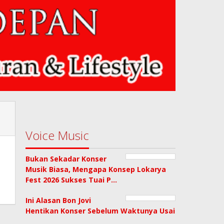
Voice Music
Bukan Sekadar Konser
Musik Biasa, Mengapa Konsep Lokarya
Fest 2026 Sukses Tuai P…
Ini Alasan Bon Jovi
Hentikan Konser Sebelum Waktunya Usai