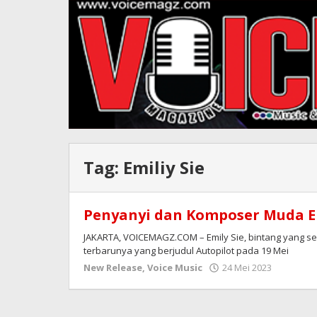
Tag:
Emiliy Sie
Penyanyi dan Komposer Muda Emi
JAKARTA, VOICEMAGZ.COM – Emily Sie, bintang yang seda
terbarunya yang berjudul Autopilot pada 19 Mei
oleh
New Release
,
Voice Music
24 Mei 2023
Redaksi