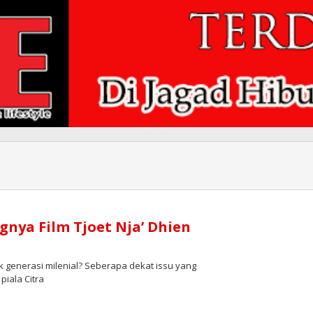
nya Film Tjoet Nja’ Dhien
 generasi milenial? Seberapa dekat issu yang
piala Citra