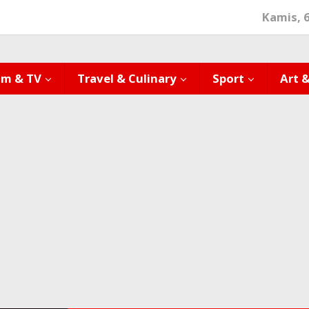
Kamis, 
lm & TV
Travel & Culinary
Sport
Art 