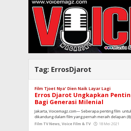
Tag:
ErrosDjarot
Film Tjoet Nya' Dien Naik Layar Lagi
Erros Djarot Ungkapkan Penting
Bagi Generasi Milenial
Jakarta, Voicemagz.com— Seberapa penting film untuk
dikandung dalam film yang pernah meraih delapan (8) 
oleh
Film TV News
,
Voice Film & TV
18 Mei 2021