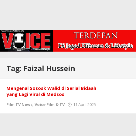
Tag:
Faizal Hussein
Mengenal Sososk Walid di Serial Bidaah
yang Lagi Viral di Medsos
oleh
Film TV News
,
Voice Film & TV
11 April 2025
Redaksi