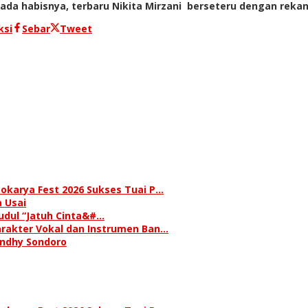
ada habisnya, terbaru Nikita Mirzani berseteru dengan rekan 
ksi
Sebar
Tweet
okarya Fest 2026 Sukses Tuai P…
 Usai
judul “Jatuh Cinta&#…
rakter Vokal dan Instrumen Ban…
andhy Sondoro