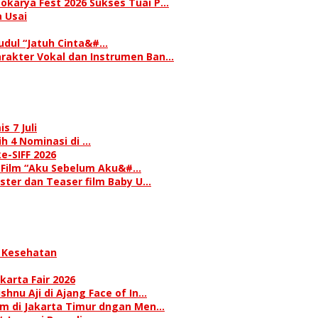
okarya Fest 2026 Sukses Tuai P…
 Usai
judul “Jatuh Cinta&#…
rakter Vokal dan Instrumen Ban…
s 7 Juli
h 4 Nominasi di …
e-SIFF 2026
i Film “Aku Sebelum Aku&#…
oster dan Teaser film Baby U…
 Kesehatan
karta Fair 2026
hnu Aji di Ajang Face of In…
am di Jakarta Timur dngan Men…