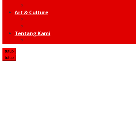
Hot Sport
Art & Culture
Modern
Traditional
Tentang Kami
Redaksi
tutup
tutup