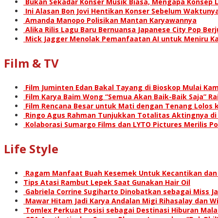
Bukan Sekadar Konser Musik Biasa, Mengapa Konsep L
Ini Alasan Bon Jovi Hentikan Konser Sebelum Waktunya
Amanda Manopo Polisikan Mantan Karyawannya
Alika Rilis Lagu Baru Bernuansa Japanese City Pop Ber
Mick Jagger Menolak Pemanfaatan AI untuk Meniru Ka
Film & TV
Film Juminten Edan Bakal Tayang di Bioskop Mulai Kami
Film Karya Baim Wong “Semua Akan Baik-Baik Saja” Rai
Film Rencana Besar untuk Mati dengan Tenang Lolos k
Ringo Agus Rahman Tunjukkan Totalitas Aktingnya d
Kolaborasi Sumargo Films dan LYTO Pictures Merilis P
Life Style
Ragam Manfaat Buah Kesemek Untuk Kecantikan dan
Tips Atasi Rambut Lepek Saat Gunakan Hair Oil
Gabriela Corrine Sugiharto Dinobatkan sebagai Miss Ja
Mawar Hitam Jadi Karya Andalan Migi Rihasalay dan Wis
Tomlex Perkuat Posisi sebagai Destinasi Hiburan Mal