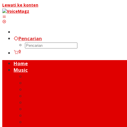
Lewati ke konten
Pencarian
0
Home
Music
Music Hot News
On Stage
New Release
Album Review
Talent
Moment
Figure
Behind The Song