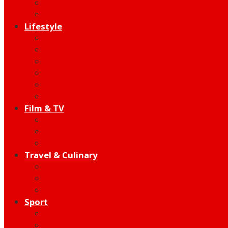
Indie
Edutainment
Lifestyle
Fashion & Beauty
Hangout
Community
Product
Health
Telco
Film & TV
Talent
Review
Moment
Travel & Culinary
Destination
Food
Hotel
Sport
Football
Moto GP