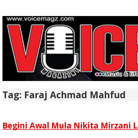
Tag:
Faraj Achmad Mahfud
Begini Awal Mula Nikita Mirzani 