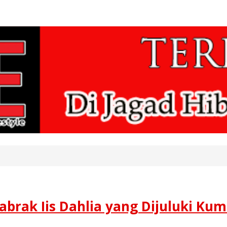
Labrak Iis Dahlia yang Dijuluki K