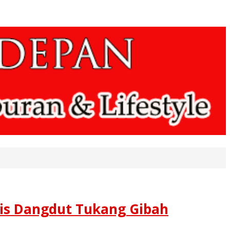
umis Dangdut Tukang Gibah