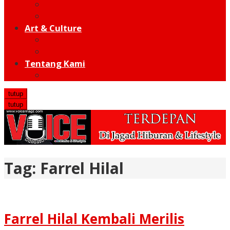
Moto GP
Hot Sport
Art & Culture
Modern
Traditional
Tentang Kami
Redaksi
tutup
tutup
Tag:
Farrel Hilal
Farrel Hilal Kembali Merilis