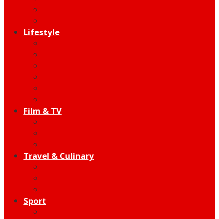
Indie
Edutainment
Lifestyle
Fashion & Beauty
Hangout
Community
Product
Health
Telco
Film & TV
Talent
Review
Moment
Travel & Culinary
Destination
Food
Hotel
Sport
Football