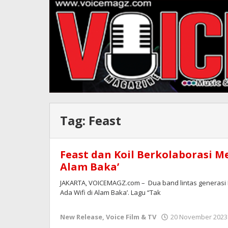
Tag:
Feast
Feast dan Koil Berkolaborasi Mer
Alam Baka’
JAKARTA, VOICEMAGZ.com – Dua band lintas generasi Ko
Ada Wifi di Alam Baka’. Lagu “Tak
New Release
,
Voice Film & TV
20 November 2023