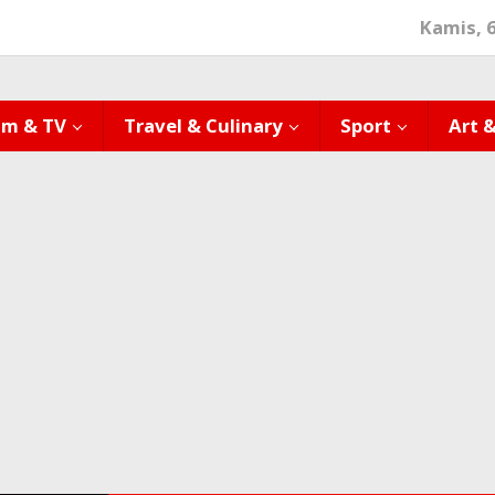
Kamis, 
lm & TV
Travel & Culinary
Sport
Art 