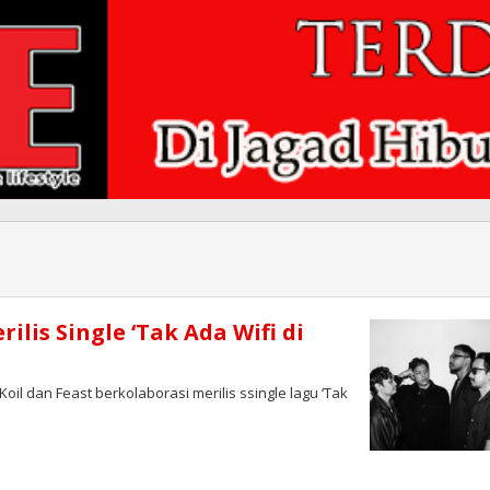
ilis Single ‘Tak Ada Wifi di
il dan Feast berkolaborasi merilis ssingle lagu ‘Tak
oleh
Redaksi