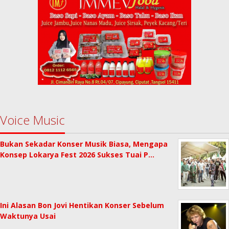
Voice Music
Bukan Sekadar Konser Musik Biasa, Mengapa
Konsep Lokarya Fest 2026 Sukses Tuai P…
Ini Alasan Bon Jovi Hentikan Konser Sebelum
Waktunya Usai