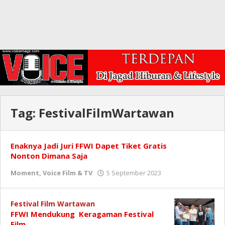
Tag:
FestivalFilmWartawan
Enaknya Jadi Juri FFWI Dapet Tiket Gratis
Nonton Dimana Saja
oleh
Moment
,
Voice Film & TV
5 September 2023
Redaksi
Festival Film Wartawan
FFWI Mendukung Keragaman Festival
Film