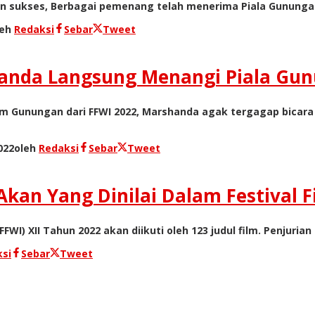
gan sukses, Berbagai pemenang telah menerima Piala Gununga
leh
Redaksi
Sebar
Tweet
handa Langsung Menangi Piala Gu
m Gunungan dari FFWI 2022, Marshanda agak tergagap bicar
022
oleh
Redaksi
Sebar
Tweet
Akan Yang Dinilai Dalam Festival 
WI) XII Tahun 2022 akan diikuti oleh 123 judul film. Penjuria
si
Sebar
Tweet