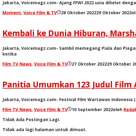
Jakarta, Voicemagz.com- Ajang FFWI 2022 usia dihelat den
Moment
,
Voice Film & TV
28 Oktober 2022
29 Oktober 2022
o
Kembali ke Dunia Hiburan, Mars
Jakarta, Voicemagz.com- Sambil memegang Piala dan Piaga
ketika
Film TV News
,
Voice Film & TV
27 Oktober 2022
29 Oktober 2
Panitia Umumkan 123 Judul Film 
Jakarta, Voicemagz.com- Festival Film Wartawan Indonesia (FF
Film TV News
,
Voice Film & TV
10 September 2022
oleh
Redak
Tidak Ada Postingan Lagi.
Tidak ada lagi halaman untuk dimuat.