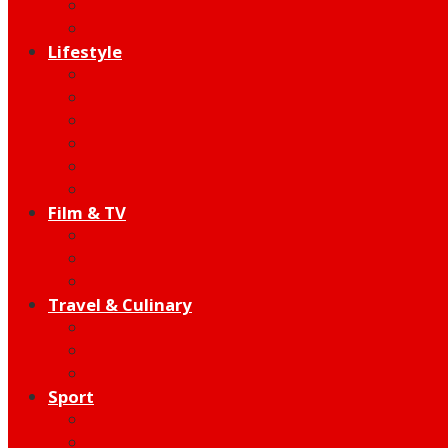
Indie
Edutainment
Lifestyle
Fashion & Beauty
Hangout
Community
Product
Health
Telco
Film & TV
Talent
Review
Moment
Travel & Culinary
Destination
Food
Hotel
Sport
Football
Moto GP