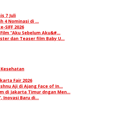
s 7 Juli
h 4 Nominasi di …
e-SIFF 2026
i Film “Aku Sebelum Aku&#…
oster dan Teaser film Baby U…
 Kesehatan
karta Fair 2026
hnu Aji di Ajang Face of In…
am di Jakarta Timur dngan Men…
 Inovasi Baru di…