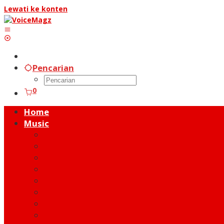
Lewati ke konten
Pencarian
0
Home
Music
Music Hot News
On Stage
New Release
Album Review
Talent
Moment
Figure
Behind The Song