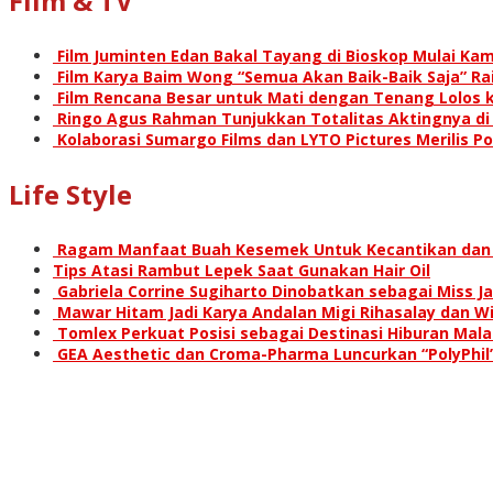
Film & TV
Film Juminten Edan Bakal Tayang di Bioskop Mulai Kami
Film Karya Baim Wong “Semua Akan Baik-Baik Saja” Rai
Film Rencana Besar untuk Mati dengan Tenang Lolos k
Ringo Agus Rahman Tunjukkan Totalitas Aktingnya d
Kolaborasi Sumargo Films dan LYTO Pictures Merilis P
Life Style
Ragam Manfaat Buah Kesemek Untuk Kecantikan dan
Tips Atasi Rambut Lepek Saat Gunakan Hair Oil
Gabriela Corrine Sugiharto Dinobatkan sebagai Miss Ja
Mawar Hitam Jadi Karya Andalan Migi Rihasalay dan Wis
Tomlex Perkuat Posisi sebagai Destinasi Hiburan Mal
GEA Aesthetic dan Croma-Pharma Luncurkan “PolyPhil”,