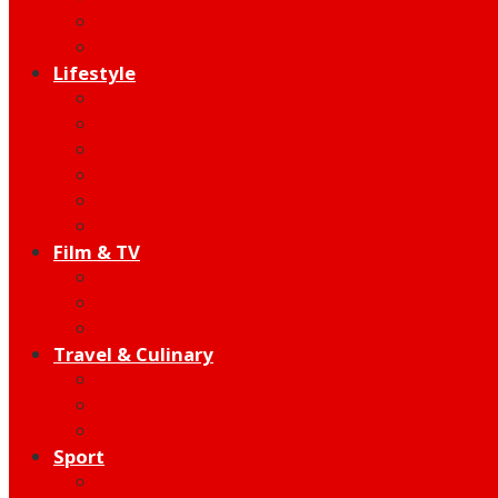
Indie
Edutainment
Lifestyle
Fashion & Beauty
Hangout
Community
Product
Health
Telco
Film & TV
Talent
Review
Moment
Travel & Culinary
Destination
Food
Hotel
Sport
Football