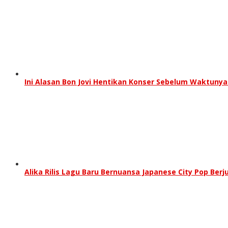
Ini Alasan Bon Jovi Hentikan Konser Sebelum Waktunya
Alika Rilis Lagu Baru Bernuansa Japanese City Pop Berj