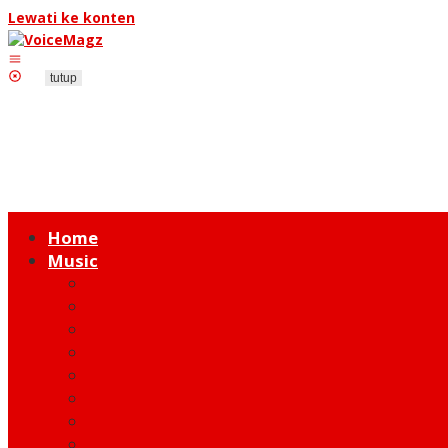
Lewati ke konten
tutup
Home
Music
Music Hot News
On Stage
New Release
Album Review
Talent
Moment
Figure
Behind The Song