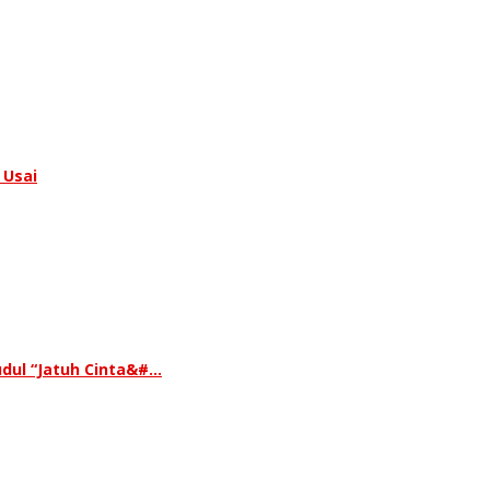
 Usai
udul “Jatuh Cinta&#…