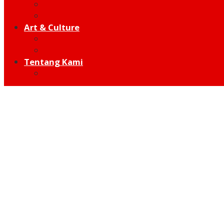
Moto GP
Hot Sport
Art & Culture
Modern
Traditional
Tentang Kami
Redaksi