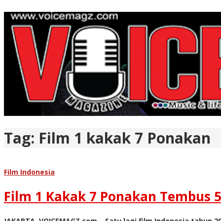
Tag:
Film 1 kakak 7 Ponakan
Film Indonesia
Film 1 Kakak 7 Ponakan Tembus 
JAKARTA, VOICEMAGZ.com – Satu lagi film Indonesia tahun 20