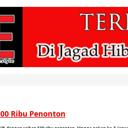
500 Ribu Penonton
25 dengan raihan 500 ribu penonton. Hingga pekan ke-5 Januar