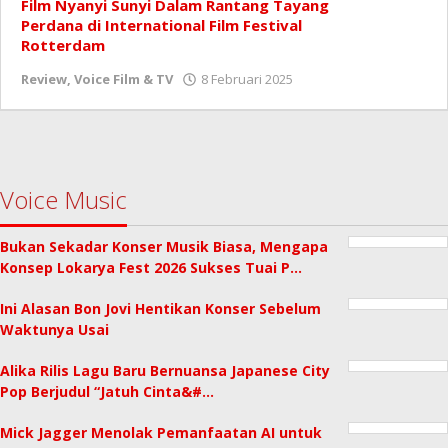
Film Nyanyi Sunyi Dalam Rantang Tayang
Perdana di International Film Festival
Rotterdam
oleh
Review
,
Voice Film & TV
8 Februari 2025
Redaksi
Voice Music
Bukan Sekadar Konser Musik Biasa, Mengapa
Konsep Lokarya Fest 2026 Sukses Tuai P…
Ini Alasan Bon Jovi Hentikan Konser Sebelum
Waktunya Usai
Alika Rilis Lagu Baru Bernuansa Japanese City
Pop Berjudul “Jatuh Cinta&#…
Mick Jagger Menolak Pemanfaatan AI untuk