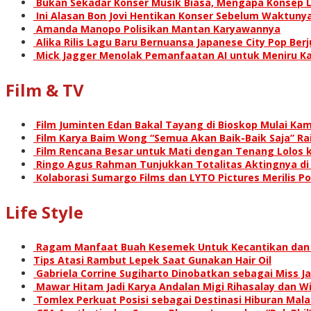
Bukan Sekadar Konser Musik Biasa, Mengapa Konsep L
Ini Alasan Bon Jovi Hentikan Konser Sebelum Waktunya
Amanda Manopo Polisikan Mantan Karyawannya
Alika Rilis Lagu Baru Bernuansa Japanese City Pop Ber
Mick Jagger Menolak Pemanfaatan AI untuk Meniru Ka
Film & TV
Film Juminten Edan Bakal Tayang di Bioskop Mulai Kami
Film Karya Baim Wong “Semua Akan Baik-Baik Saja” Rai
Film Rencana Besar untuk Mati dengan Tenang Lolos k
Ringo Agus Rahman Tunjukkan Totalitas Aktingnya d
Kolaborasi Sumargo Films dan LYTO Pictures Merilis P
Life Style
Ragam Manfaat Buah Kesemek Untuk Kecantikan dan
Tips Atasi Rambut Lepek Saat Gunakan Hair Oil
Gabriela Corrine Sugiharto Dinobatkan sebagai Miss Ja
Mawar Hitam Jadi Karya Andalan Migi Rihasalay dan Wis
Tomlex Perkuat Posisi sebagai Destinasi Hiburan Mal