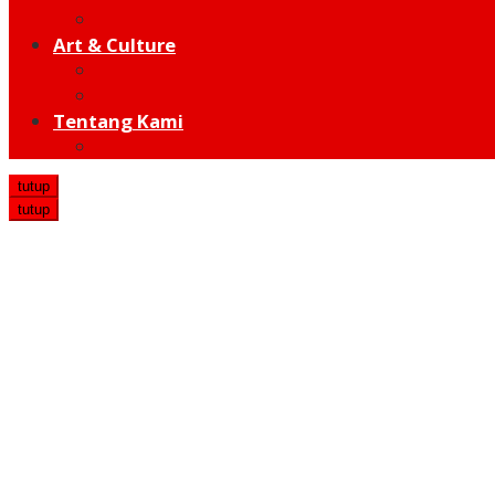
Hot Sport
Art & Culture
Modern
Traditional
Tentang Kami
Redaksi
tutup
tutup