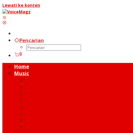
Lewati ke konten
Pencarian
0
Home
Music
Music Hot News
On Stage
New Release
Album Review
Talent
Moment
Figure
Behind The Song