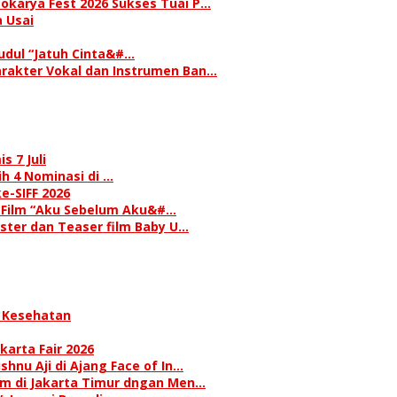
okarya Fest 2026 Sukses Tuai P…
 Usai
judul “Jatuh Cinta&#…
rakter Vokal dan Instrumen Ban…
s 7 Juli
h 4 Nominasi di …
e-SIFF 2026
i Film “Aku Sebelum Aku&#…
oster dan Teaser film Baby U…
 Kesehatan
karta Fair 2026
hnu Aji di Ajang Face of In…
am di Jakarta Timur dngan Men…