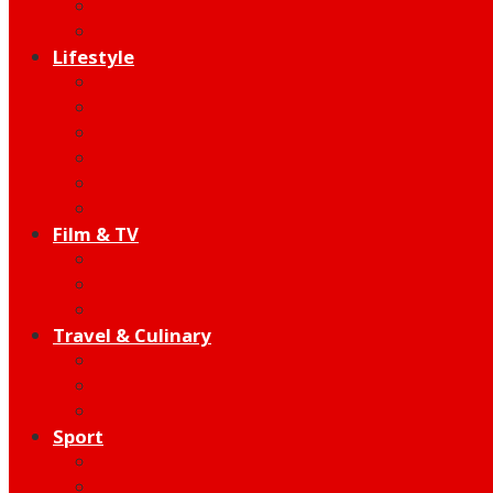
Indie
Edutainment
Lifestyle
Fashion & Beauty
Hangout
Community
Product
Health
Telco
Film & TV
Talent
Review
Moment
Travel & Culinary
Destination
Food
Hotel
Sport
Football
Moto GP