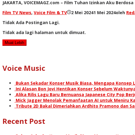
JAKARTA, VOICEMAGZ.com – Film Tuhan Izinkan Aku Berdosa s
Film TV News
,
Voice Film & TV
2 Mei 2024
1 Mei 2024
oleh
Red
Tidak Ada Postingan Lagi.
Tidak ada lagi halaman untuk dimuat.
Muat Lebih
Voice Music
Bukan Sekadar Konser Musik Biasa, Mengapa Konsep L
Ini Alasan Bon Jovi Hentikan Konser Sebelum Waktunya
Alika Rilis Lagu Baru Bernuansa Japanese City Pop Ber
Mick Jagger Menolak Pemanfaatan AI untuk Meniru Ka
Tribute 2D Bakal Dimeriahkan Ardhito Pramono dan S
Recent Post