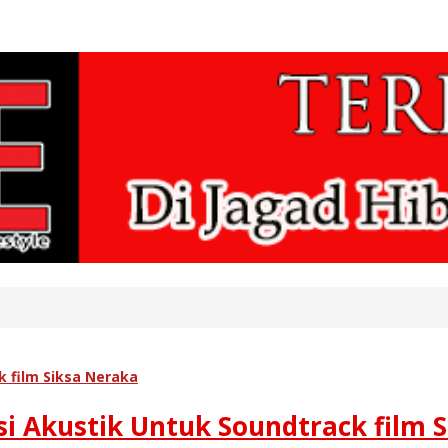
k film Siksa Neraka
rsi Akustik Untuk Soundtrack film 