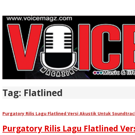
Tag:
Flatlined
Purgatory Rilis Lagu Flatlined Versi Akustik Untuk Soundtrac
Purgatory Rilis Lagu Flatlined Ve