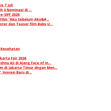
s 7 Juli
h 4 Nominasi di …
e-SIFF 2026
i Film “Aku Sebelum Aku&#…
oster dan Teaser film Baby U…
 Kesehatan
karta Fair 2026
hnu Aji di Ajang Face of In…
am di Jakarta Timur dngan Men…
 Inovasi Baru di…