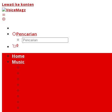
Lewati ke konten
Pencarian
0
Home
Music
Music Hot News
On Stage
New Release
Album Review
Talent
Moment
Figure
Behind The Song