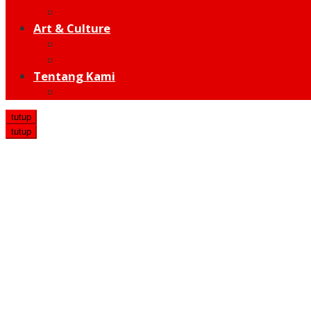
Hot Sport
Art & Culture
Modern
Traditional
Tentang Kami
Redaksi
tutup
tutup