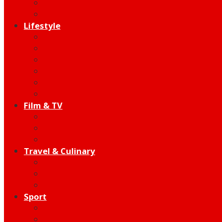
Indie
Edutainment
Lifestyle
Fashion & Beauty
Hangout
Community
Product
Health
Telco
Film & TV
Talent
Review
Moment
Travel & Culinary
Destination
Food
Hotel
Sport
Football
Moto GP