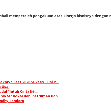
embali memperoleh pengakuan atas kinerja bisnisnya dengan
t
okarya Fest 2026 Sukses Tuai P…
 Usai
judul “Jatuh Cinta&#…
rakter Vokal dan Instrumen Ban…
andhy Sondoro