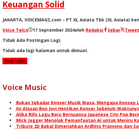
Keuangan Solid
JAKARTA, VOICEMAGZ,com – PT XL Axiata Tbk (XL Axiata) k
Voice Telco
17 September 2024
oleh
Redaksi
Sebar
Twee
Tidak Ada Postingan Lagi.
Tidak ada lagi halaman untuk dimuat.
Muat Lebih
Voice Music
Bukan Sekadar Konser Musik Biasa, Mengapa Konsep L
Ini Alasan Bon Jovi Hentikan Konser Sebelum Waktunya
Alika Rilis Lagu Baru Bernuansa Japanese City Pop Ber
Mick Jagger Menolak Pemanfaatan AI untuk Meniru Ka
Tribute 2D Bakal Dimeriahkan Ardhito Pramono dan S