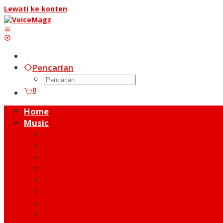
Lewati ke konten
Pencarian
0
Home
Music
Music Hot News
On Stage
New Release
Album Review
Talent
Moment
Figure
Behind The Song