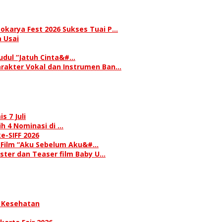
okarya Fest 2026 Sukses Tuai P…
 Usai
judul “Jatuh Cinta&#…
rakter Vokal dan Instrumen Ban…
s 7 Juli
h 4 Nominasi di …
e-SIFF 2026
i Film “Aku Sebelum Aku&#…
oster dan Teaser film Baby U…
 Kesehatan