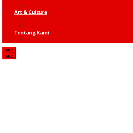
Hot Sport
Art & Culture
Modern
Traditional
Tentang Kami
Redaksi
tutup
tutup