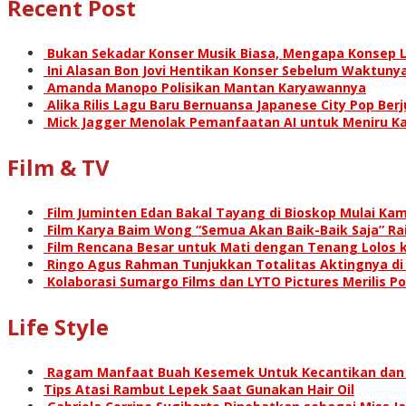
Recent Post
Bukan Sekadar Konser Musik Biasa, Mengapa Konsep L
Ini Alasan Bon Jovi Hentikan Konser Sebelum Waktunya
Amanda Manopo Polisikan Mantan Karyawannya
Alika Rilis Lagu Baru Bernuansa Japanese City Pop Ber
Mick Jagger Menolak Pemanfaatan AI untuk Meniru Ka
Film & TV
Film Juminten Edan Bakal Tayang di Bioskop Mulai Kami
Film Karya Baim Wong “Semua Akan Baik-Baik Saja” Rai
Film Rencana Besar untuk Mati dengan Tenang Lolos k
Ringo Agus Rahman Tunjukkan Totalitas Aktingnya d
Kolaborasi Sumargo Films dan LYTO Pictures Merilis P
Life Style
Ragam Manfaat Buah Kesemek Untuk Kecantikan dan
Tips Atasi Rambut Lepek Saat Gunakan Hair Oil