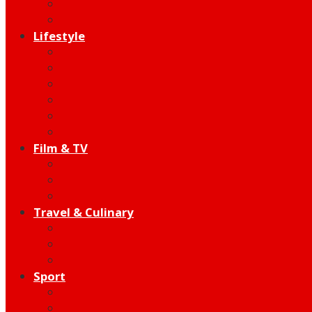
Indie
Edutainment
Lifestyle
Fashion & Beauty
Hangout
Community
Product
Health
Telco
Film & TV
Talent
Review
Moment
Travel & Culinary
Destination
Food
Hotel
Sport
Football
Moto GP