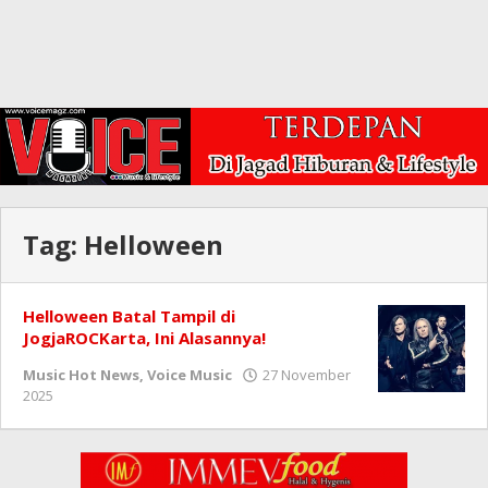
Tag:
Helloween
Helloween Batal Tampil di
JogjaROCKarta, Ini Alasannya!
Music Hot News
,
Voice Music
27 November
oleh
2025
Redaksi