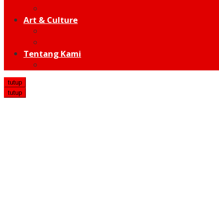
Hot Sport
Art & Culture
Modern
Traditional
Tentang Kami
Redaksi
tutup
tutup