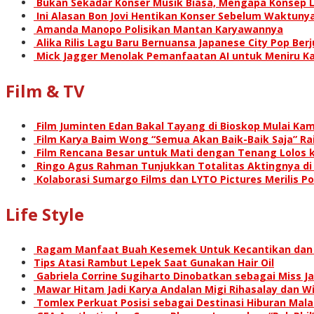
Bukan Sekadar Konser Musik Biasa, Mengapa Konsep L
Ini Alasan Bon Jovi Hentikan Konser Sebelum Waktunya
Amanda Manopo Polisikan Mantan Karyawannya
Alika Rilis Lagu Baru Bernuansa Japanese City Pop Ber
Mick Jagger Menolak Pemanfaatan AI untuk Meniru Ka
Film & TV
Film Juminten Edan Bakal Tayang di Bioskop Mulai Kami
Film Karya Baim Wong “Semua Akan Baik-Baik Saja” Rai
Film Rencana Besar untuk Mati dengan Tenang Lolos k
Ringo Agus Rahman Tunjukkan Totalitas Aktingnya d
Kolaborasi Sumargo Films dan LYTO Pictures Merilis P
Life Style
Ragam Manfaat Buah Kesemek Untuk Kecantikan dan
Tips Atasi Rambut Lepek Saat Gunakan Hair Oil
Gabriela Corrine Sugiharto Dinobatkan sebagai Miss Ja
Mawar Hitam Jadi Karya Andalan Migi Rihasalay dan Wis
Tomlex Perkuat Posisi sebagai Destinasi Hiburan Mal