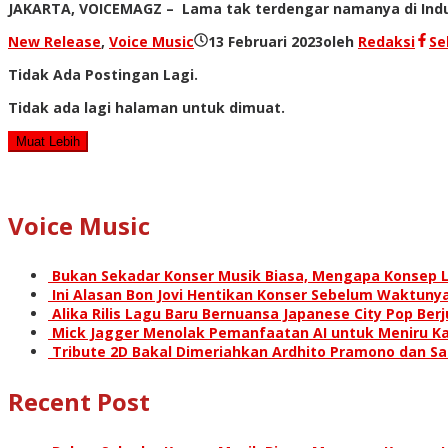
JAKARTA, VOICEMAGZ – Lama tak terdengar namanya di Indus
New Release
,
Voice Music
13 Februari 2023
oleh
Redaksi
Se
Tidak Ada Postingan Lagi.
Tidak ada lagi halaman untuk dimuat.
Muat Lebih
Voice Music
Bukan Sekadar Konser Musik Biasa, Mengapa Konsep L
Ini Alasan Bon Jovi Hentikan Konser Sebelum Waktunya
Alika Rilis Lagu Baru Bernuansa Japanese City Pop Ber
Mick Jagger Menolak Pemanfaatan AI untuk Meniru Ka
Tribute 2D Bakal Dimeriahkan Ardhito Pramono dan S
Recent Post