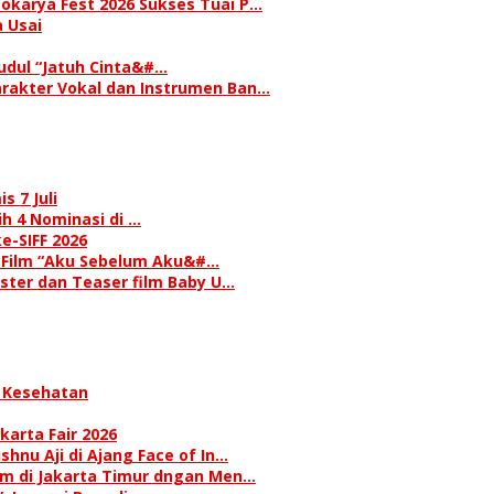
okarya Fest 2026 Sukses Tuai P…
 Usai
judul “Jatuh Cinta&#…
rakter Vokal dan Instrumen Ban…
s 7 Juli
h 4 Nominasi di …
e-SIFF 2026
i Film “Aku Sebelum Aku&#…
oster dan Teaser film Baby U…
 Kesehatan
karta Fair 2026
hnu Aji di Ajang Face of In…
am di Jakarta Timur dngan Men…