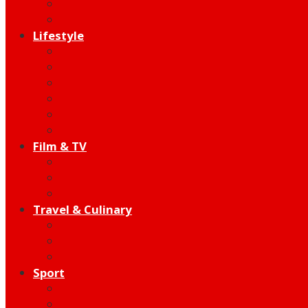
Indie
Edutainment
Lifestyle
Fashion & Beauty
Hangout
Community
Product
Health
Telco
Film & TV
Talent
Review
Moment
Travel & Culinary
Destination
Food
Hotel
Sport
Football
Moto GP