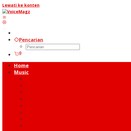
Lewati ke konten
Pencarian
0
Home
Music
Music Hot News
On Stage
New Release
Album Review
Talent
Moment
Figure
Behind The Song