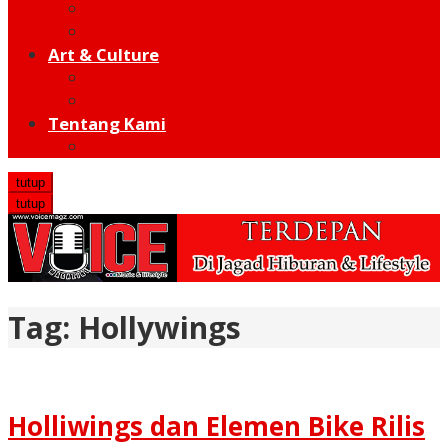
Moto GP
Hot Sport
Art & Culture
Modern
Traditional
Tentang Kami
Redaksi
tutup
tutup
Tag:
Hollywings
Holliwings dan Elemen Bike Rilis