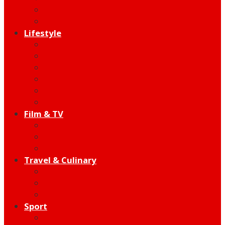
Indie
Edutainment
Lifestyle
Fashion & Beauty
Hangout
Community
Product
Health
Telco
Film & TV
Talent
Review
Moment
Travel & Culinary
Destination
Food
Hotel
Sport
Football