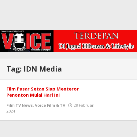
Tag:
IDN Media
Film Pasar Setan Siap Menteror
Penonton Mulai Hari Ini
Film TV News
,
Voice Film & TV
29 Februari
oleh
2024
Redaksi