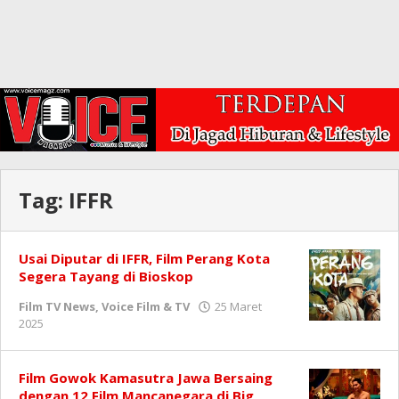
Tag:
IFFR
Usai Diputar di IFFR, Film Perang Kota
Segera Tayang di Bioskop
Film TV News
,
Voice Film & TV
25 Maret
oleh
2025
Redaksi
Film Gowok Kamasutra Jawa Bersaing
dengan 12 Film Mancanegara di Big