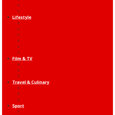
Indie
Edutainment
Lifestyle
Fashion & Beauty
Hangout
Community
Product
Health
Telco
Film & TV
Talent
Review
Moment
Travel & Culinary
Destination
Food
Hotel
Sport
Football