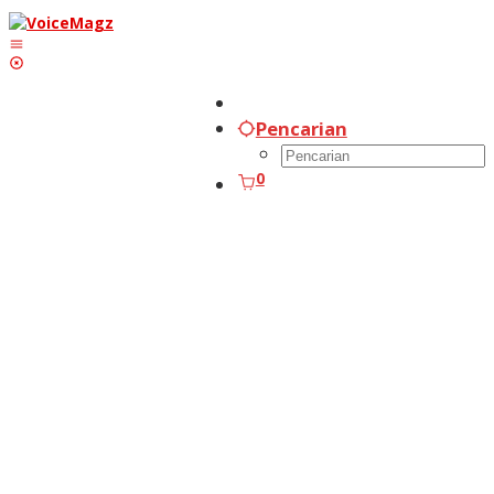
Lewati
ke
konten
Pencarian
0