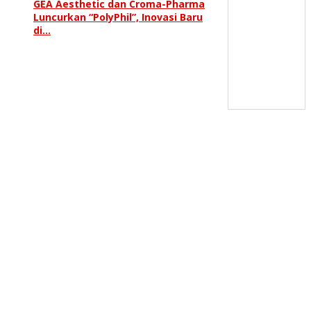
GEA Aesthetic dan Croma-Pharma
Luncurkan “PolyPhil”, Inovasi Baru
di…