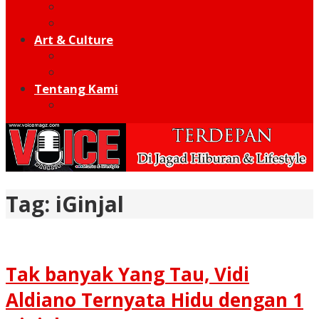
Moto GP
Hot Sport
Art & Culture
Modern
Traditional
Tentang Kami
Redaksi
Tag:
iGinjal
Tak banyak Yang Tau, Vidi
Aldiano Ternyata Hidu dengan 1