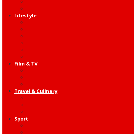
Indie
Edutainment
Lifestyle
Fashion & Beauty
Hangout
Community
Product
Health
Telco
Film & TV
Talent
Review
Moment
Travel & Culinary
Destination
Food
Hotel
Sport
Football
Moto GP