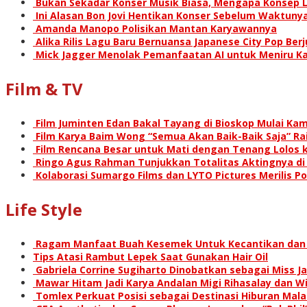
Bukan Sekadar Konser Musik Biasa, Mengapa Konsep L
Ini Alasan Bon Jovi Hentikan Konser Sebelum Waktunya
Amanda Manopo Polisikan Mantan Karyawannya
Alika Rilis Lagu Baru Bernuansa Japanese City Pop Ber
Mick Jagger Menolak Pemanfaatan AI untuk Meniru Ka
Film & TV
Film Juminten Edan Bakal Tayang di Bioskop Mulai Kami
Film Karya Baim Wong “Semua Akan Baik-Baik Saja” Rai
Film Rencana Besar untuk Mati dengan Tenang Lolos k
Ringo Agus Rahman Tunjukkan Totalitas Aktingnya d
Kolaborasi Sumargo Films dan LYTO Pictures Merilis P
Life Style
Ragam Manfaat Buah Kesemek Untuk Kecantikan dan
Tips Atasi Rambut Lepek Saat Gunakan Hair Oil
Gabriela Corrine Sugiharto Dinobatkan sebagai Miss Ja
Mawar Hitam Jadi Karya Andalan Migi Rihasalay dan Wis
Tomlex Perkuat Posisi sebagai Destinasi Hiburan Mal