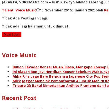
JAKARTA, VOICEMAGZ.com – Irish Riswoyo adalah seorang Jur
Talent
,
Voice Music
15 November 2016
5 Januari 2025
oleh
Re
Tidak Ada Postingan Lagi.
Tidak ada lagi halaman untuk dimuat.
Muat Lebih
Voice Music
Bukan Sekadar Konser Musik Biasa, Mengapa Konsep L
Ini Alasan Bon Jovi Hentikan Konser Sebelum Waktunya
Alika Rilis Lagu Baru Bernuansa Japanese City Pop Ber
Mick Jagger Menolak Pemanfaatan AI untuk Meniru Ka
Tribute 2D Bakal Dimeriahkan Ardhito Pramono dan S
Recent Post