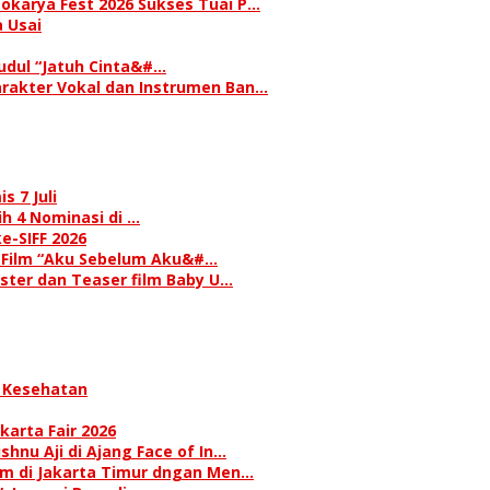
okarya Fest 2026 Sukses Tuai P…
 Usai
judul “Jatuh Cinta&#…
rakter Vokal dan Instrumen Ban…
s 7 Juli
h 4 Nominasi di …
e-SIFF 2026
i Film “Aku Sebelum Aku&#…
oster dan Teaser film Baby U…
 Kesehatan
karta Fair 2026
hnu Aji di Ajang Face of In…
am di Jakarta Timur dngan Men…