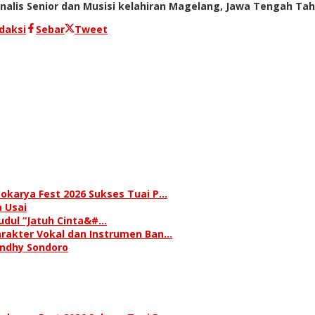
nalis Senior dan Musisi kelahiran Magelang, Jawa Tengah Tah
daksi
Sebar
Tweet
okarya Fest 2026 Sukses Tuai P…
 Usai
judul “Jatuh Cinta&#…
rakter Vokal dan Instrumen Ban…
andhy Sondoro