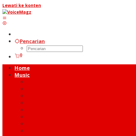
Lewati ke konten
Pencarian
0
Home
Music
Music Hot News
On Stage
New Release
Album Review
Talent
Moment
Figure
Behind The Song