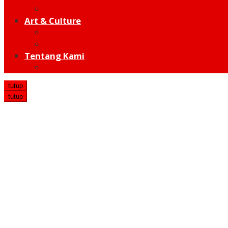
Hot Sport
Art & Culture
Modern
Traditional
Tentang Kami
Redaksi
tutup
tutup