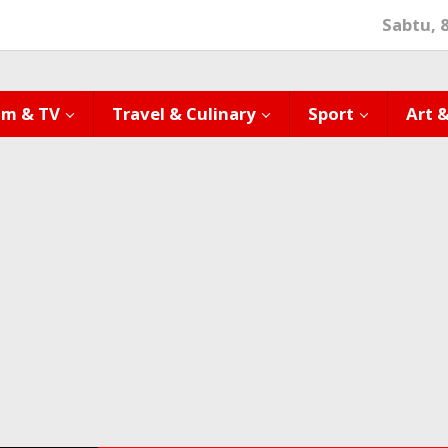
Sabtu, 
lm & TV
Travel & Culinary
Sport
Art 