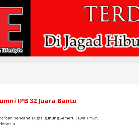
lumni IPB 32 Juara Bantu
orban bencana erupsi gunung Semeru, Jawa Timur,
Indonesia
si