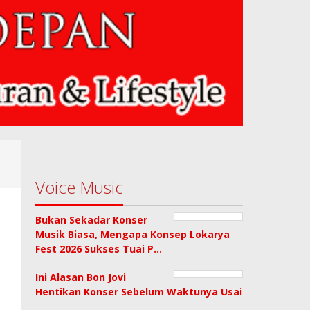
Voice Music
Bukan Sekadar Konser
Musik Biasa, Mengapa Konsep Lokarya
Fest 2026 Sukses Tuai P…
Ini Alasan Bon Jovi
Hentikan Konser Sebelum Waktunya Usai