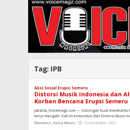
Tag:
IPB
Aksi Sosial Erupsi Semeru
Distorsi Musik Indonesia dan A
Korban Bencana Erupsi Semeru
Jakarta, Voicemagz.com — Sokongan buat membantu k
terus mengalir. Kali ini komunitas dari Distorsi Music 
oleh
Moment
,
Voice Music
13 Desember 2021
Redak