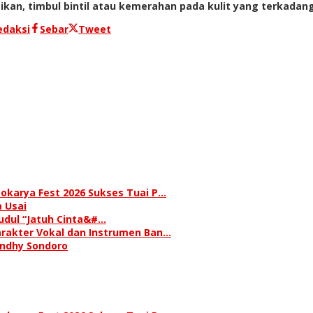
, timbul bintil atau kemerahan pada kulit yang terkadang diik
edaksi
Sebar
Tweet
okarya Fest 2026 Sukses Tuai P…
 Usai
judul “Jatuh Cinta&#…
rakter Vokal dan Instrumen Ban…
andhy Sondoro