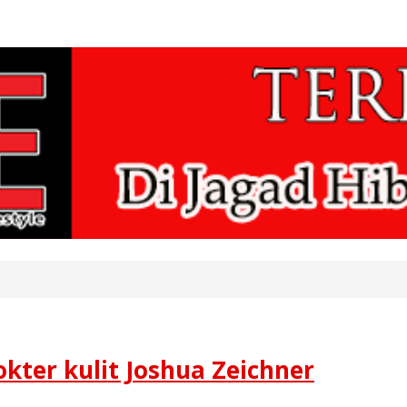
okter kulit Joshua Zeichner