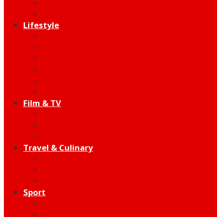
Indie
Edutainment
Lifestyle
Fashion & Beauty
Hangout
Community
Product
Health
Telco
Film & TV
Talent
Review
Moment
Travel & Culinary
Destination
Food
Hotel
Sport
Football
Moto GP