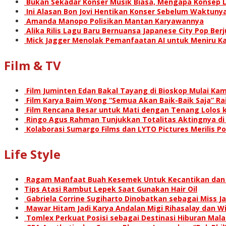
Bukan Sekadar Konser Musik Biasa, Mengapa Konsep L
Ini Alasan Bon Jovi Hentikan Konser Sebelum Waktunya
Amanda Manopo Polisikan Mantan Karyawannya
Alika Rilis Lagu Baru Bernuansa Japanese City Pop Ber
Mick Jagger Menolak Pemanfaatan AI untuk Meniru Ka
Film & TV
Film Juminten Edan Bakal Tayang di Bioskop Mulai Kami
Film Karya Baim Wong “Semua Akan Baik-Baik Saja” Rai
Film Rencana Besar untuk Mati dengan Tenang Lolos k
Ringo Agus Rahman Tunjukkan Totalitas Aktingnya d
Kolaborasi Sumargo Films dan LYTO Pictures Merilis P
Life Style
Ragam Manfaat Buah Kesemek Untuk Kecantikan dan
Tips Atasi Rambut Lepek Saat Gunakan Hair Oil
Gabriela Corrine Sugiharto Dinobatkan sebagai Miss Ja
Mawar Hitam Jadi Karya Andalan Migi Rihasalay dan Wis
Tomlex Perkuat Posisi sebagai Destinasi Hiburan Mal