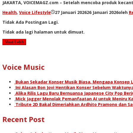
JAKARTA, VOICEMAGZ.com – Setelah mencoba produk kecantikan
Health
,
Voice Lifestyle
27 Januari 2026
26 Januari 2026
oleh
R
Tidak Ada Postingan Lagi.
Tidak ada lagi halaman untuk dimuat.
Muat Lebih
Voice Music
Bukan Sekadar Konser Musik Biasa, Mengapa Konsep L
Ini Alasan Bon Jovi Hentikan Konser Sebelum Waktunya
Alika Rilis Lagu Baru Bernuansa Japanese City Pop Ber
Mick Jagger Menolak Pemanfaatan AI untuk Meniru Ka
Tribute 2D Bakal Dimeriahkan Ardhito Pramono dan S
Recent Post