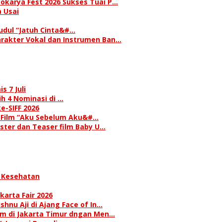
okarya Fest 2026 Sukses Tuai P…
 Usai
judul “Jatuh Cinta&#…
rakter Vokal dan Instrumen Ban…
s 7 Juli
h 4 Nominasi di …
e-SIFF 2026
i Film “Aku Sebelum Aku&#…
oster dan Teaser film Baby U…
 Kesehatan
karta Fair 2026
hnu Aji di Ajang Face of In…
am di Jakarta Timur dngan Men…