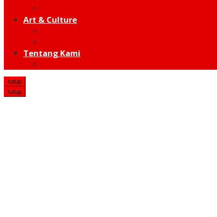
Hot Sport
Art & Culture
Modern
Traditional
Tentang Kami
Redaksi
tutup
tutup