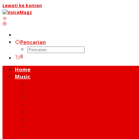
Lewati ke konten
Pencarian
0
Home
Music
Music Hot News
On Stage
New Release
Album Review
Talent
Moment
Figure
Behind The Song