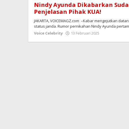
Nindy Ayunda Dikabarkan Sudah
Penjelasan Pihak KUA!
JAKARTA, VOICEMAGZ.com –Kabar mengejutkan datang 
status janda. Rumor pernikahan Nindy Ayunda pertam
oleh
Voice Celebrity
13 Februari 2025
Redaksi