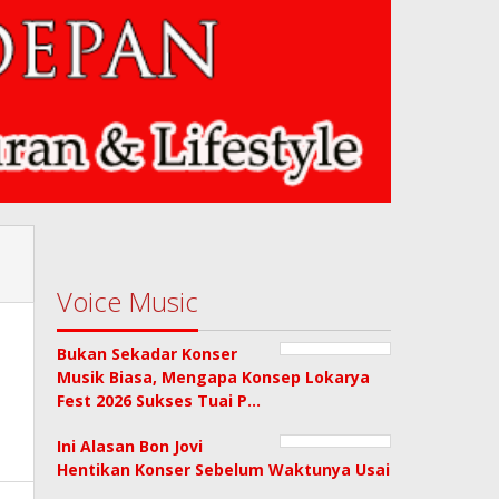
Voice Music
Bukan Sekadar Konser
Musik Biasa, Mengapa Konsep Lokarya
Fest 2026 Sukses Tuai P…
Ini Alasan Bon Jovi
Hentikan Konser Sebelum Waktunya Usai