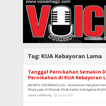
Tag:
KUA Kebayoran Lama
Tanggal Pernikahan Semakin De
Pernikahan di KUA Kebayoran 
JAKARTA, VOICEMAGZ.com – Keseriusan menjalani mo
Dhani yaitu Al Ghazali. Pihak Kantor Unit Agama (KUA
oleh
Voice Celebrity
4 Juni 2025
Redaksi