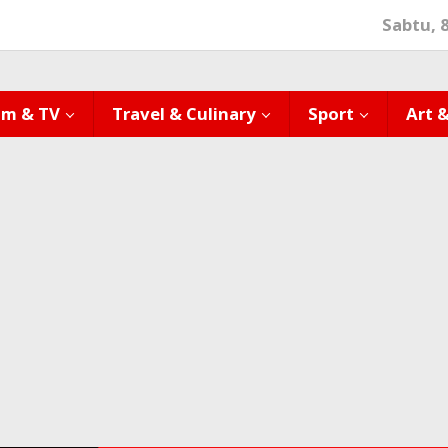
Sabtu, 
lm & TV
Travel & Culinary
Sport
Art 