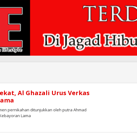
kat, Al Ghazali Urus Verkas
Lama
men pernikahan ditunjukkan oleh putra Ahmad
) Kebayoran Lama