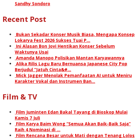
Sandhy Sondoro
Recent Post
Bukan Sekadar Konser Musik Biasa, Mengapa Konsep
Lokarya Fest 2026 Sukses Tuai P…
Ini Alasan Bon Jovi Hentikan Konser Sebelum
Waktunya Usai
Amanda Manopo Polisikan Mantan Karyawannya
Alika Rilis Lagu Baru Bernuansa Japanese City Pop
Berjudul “Jatuh Cinta&#…
Mick Jagger Menolak Pemanfaatan AI untuk Meniru
Karakter Vokal dan Instrumen Ban…
Film & TV
Film Juminten Edan Bakal Tayang di Bioskop Mulai
Kamis 7 Juli
Film Karya Baim Wong “Semua Akan Baik-Baik Saja”
Raih 4 Nominasi di …
Film Rencana Besar untuk Mati dengan Tenang Lolos