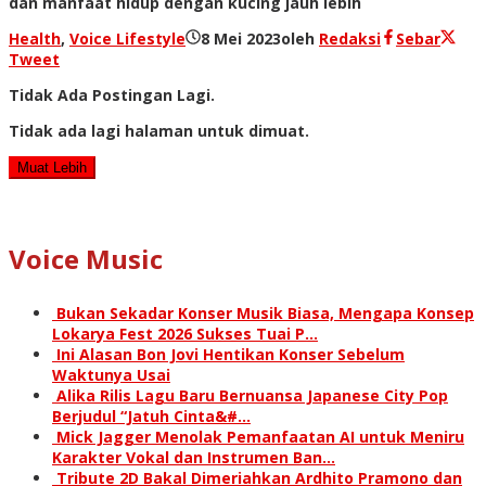
dan manfaat hidup dengan kucing jauh lebih
Health
,
Voice Lifestyle
8 Mei 2023
oleh
Redaksi
Sebar
Tweet
Tidak Ada Postingan Lagi.
Tidak ada lagi halaman untuk dimuat.
Muat Lebih
Voice Music
Bukan Sekadar Konser Musik Biasa, Mengapa Konsep
Lokarya Fest 2026 Sukses Tuai P…
Ini Alasan Bon Jovi Hentikan Konser Sebelum
Waktunya Usai
Alika Rilis Lagu Baru Bernuansa Japanese City Pop
Berjudul “Jatuh Cinta&#…
Mick Jagger Menolak Pemanfaatan AI untuk Meniru
Karakter Vokal dan Instrumen Ban…
Tribute 2D Bakal Dimeriahkan Ardhito Pramono dan