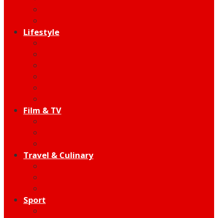
Indie
Edutainment
Lifestyle
Fashion & Beauty
Hangout
Community
Product
Health
Telco
Film & TV
Talent
Review
Moment
Travel & Culinary
Destination
Food
Hotel
Sport
Football