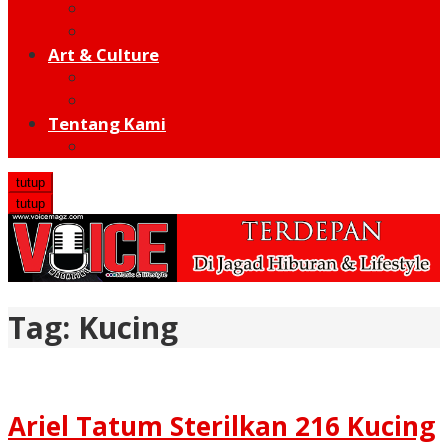
Moto GP
Hot Sport
Art & Culture
Modern
Traditional
Tentang Kami
Redaksi
tutup
tutup
Tag:
Kucing
Ariel Tatum Sterilkan 216 Kucing