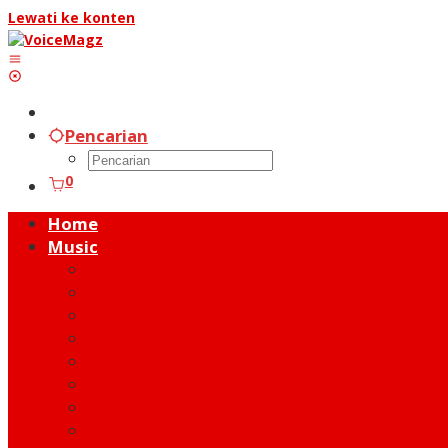
Lewati ke konten
Pencarian
0
Home
Music
Music Hot News
On Stage
New Release
Album Review
Talent
Moment
Figure
Behind The Song