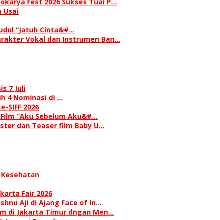
okarya Fest 2026 Sukses Tuai P…
 Usai
judul “Jatuh Cinta&#…
rakter Vokal dan Instrumen Ban…
s 7 Juli
h 4 Nominasi di …
e-SIFF 2026
i Film “Aku Sebelum Aku&#…
oster dan Teaser film Baby U…
 Kesehatan
karta Fair 2026
hnu Aji di Ajang Face of In…
am di Jakarta Timur dngan Men…