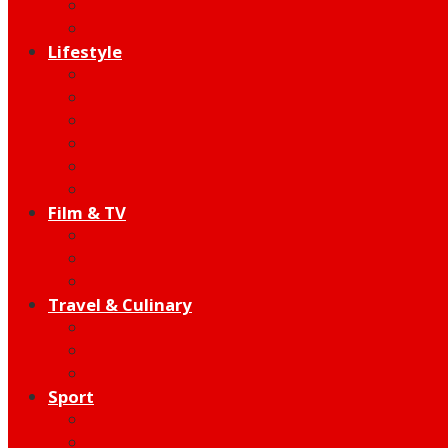
Indie
Edutainment
Lifestyle
Fashion & Beauty
Hangout
Community
Product
Health
Telco
Film & TV
Talent
Review
Moment
Travel & Culinary
Destination
Food
Hotel
Sport
Football
Moto GP