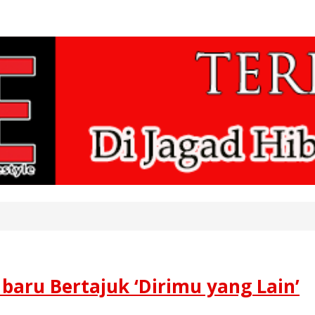
e baru Bertajuk ‘Dirimu yang Lain’