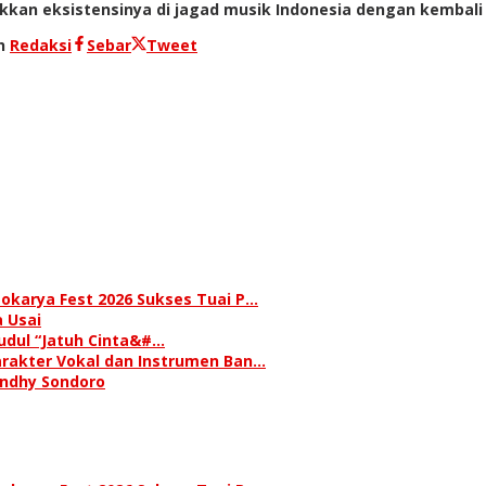
kan eksistensinya di jagad musik Indonesia dengan kembali me
eh
Redaksi
Sebar
Tweet
okarya Fest 2026 Sukses Tuai P…
 Usai
judul “Jatuh Cinta&#…
rakter Vokal dan Instrumen Ban…
andhy Sondoro