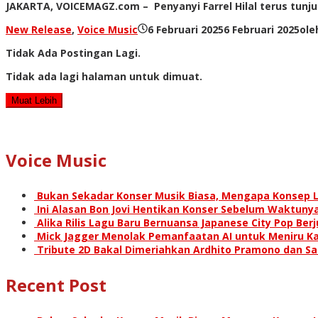
JAKARTA, VOICEMAGZ.com – Penyanyi Farrel Hilal terus tunjuk
New Release
,
Voice Music
6 Februari 2025
6 Februari 2025
ol
Tidak Ada Postingan Lagi.
Tidak ada lagi halaman untuk dimuat.
Muat Lebih
Voice Music
Bukan Sekadar Konser Musik Biasa, Mengapa Konsep L
Ini Alasan Bon Jovi Hentikan Konser Sebelum Waktunya
Alika Rilis Lagu Baru Bernuansa Japanese City Pop Ber
Mick Jagger Menolak Pemanfaatan AI untuk Meniru Ka
Tribute 2D Bakal Dimeriahkan Ardhito Pramono dan S
Recent Post