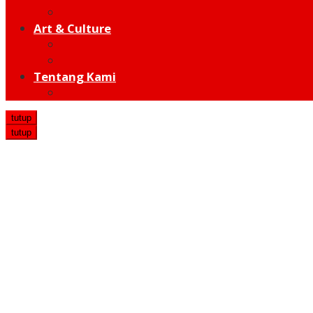
Hot Sport
Art & Culture
Modern
Traditional
Tentang Kami
Redaksi
tutup
tutup