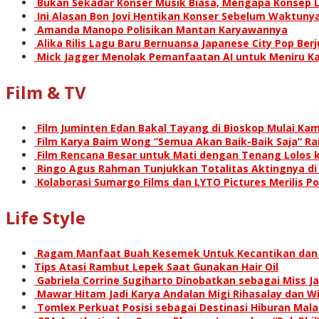
Bukan Sekadar Konser Musik Biasa, Mengapa Konsep L
Ini Alasan Bon Jovi Hentikan Konser Sebelum Waktunya
Amanda Manopo Polisikan Mantan Karyawannya
Alika Rilis Lagu Baru Bernuansa Japanese City Pop Ber
Mick Jagger Menolak Pemanfaatan AI untuk Meniru Ka
Film & TV
Film Juminten Edan Bakal Tayang di Bioskop Mulai Kami
Film Karya Baim Wong “Semua Akan Baik-Baik Saja” Rai
Film Rencana Besar untuk Mati dengan Tenang Lolos k
Ringo Agus Rahman Tunjukkan Totalitas Aktingnya d
Kolaborasi Sumargo Films dan LYTO Pictures Merilis P
Life Style
Ragam Manfaat Buah Kesemek Untuk Kecantikan dan
Tips Atasi Rambut Lepek Saat Gunakan Hair Oil
Gabriela Corrine Sugiharto Dinobatkan sebagai Miss Ja
Mawar Hitam Jadi Karya Andalan Migi Rihasalay dan Wis
Tomlex Perkuat Posisi sebagai Destinasi Hiburan Mal