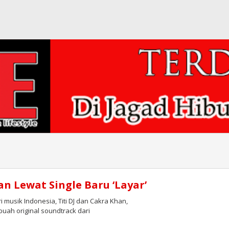
an Lewat Single Baru ‘Layar’
musik Indonesia, Titi DJ dan Cakra Khan,
buah original soundtrack dari