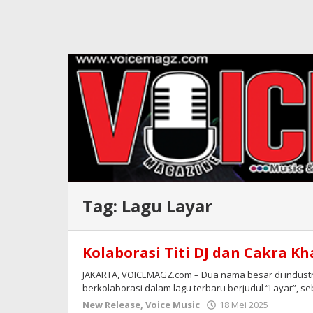
Tag:
Lagu Layar
Kolaborasi Titi DJ dan Cakra Kh
JAKARTA, VOICEMAGZ.com – Dua nama besar di industri 
berkolaborasi dalam lagu terbaru berjudul “Layar”, se
oleh
New Release
,
Voice Music
18 Mei 2025