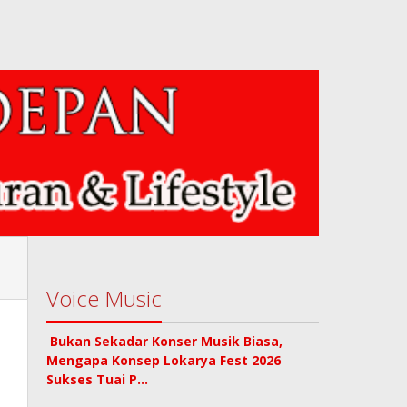
Voice Music
Bukan Sekadar Konser Musik Biasa,
Mengapa Konsep Lokarya Fest 2026
Sukses Tuai P…