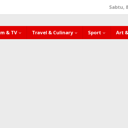
Sabtu, 
lm & TV
Travel & Culinary
Sport
Art 